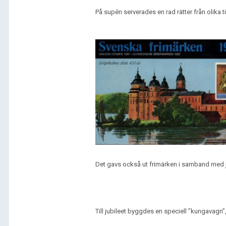
På supén serverades en rad rätter från olika 
Det gavs också ut frimärken i samband med j
Till jubileet byggdes en speciell ”kungavag