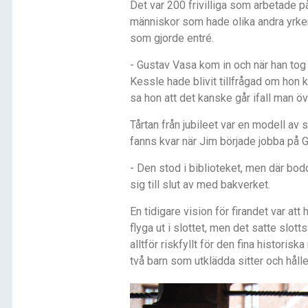
Det var 200 frivilliga som arbetade p
människor som hade olika andra yrken
som gjorde entré.
- Gustav Vasa kom in och när han tog
Kessle hade blivit tillfrågad om hon
sa hon att det kanske går ifall man 
Tårtan från jubileet var en modell av 
fanns kvar när Jim började jobba på 
- Den stod i biblioteket, men där bo
sig till slut av med bakverket.
En tidigare vision för firandet var at
flyga ut i slottet, men det satte slo
alltför riskfyllt för den fina historisk
två barn som utklädda sitter och håller