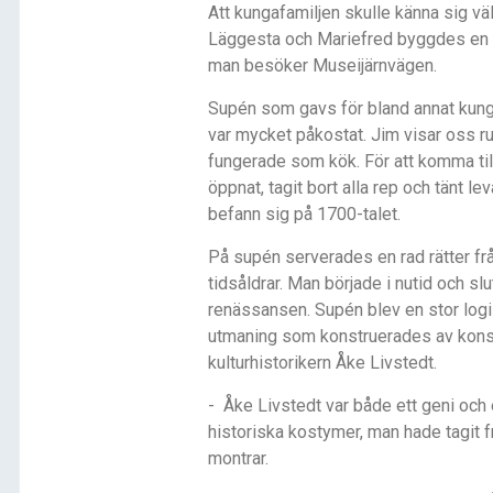
Att kungafamiljen skulle känna sig vä
Läggesta och Mariefred byggdes en s
man besöker Museijärnvägen.
Supén som gavs för bland annat kung
var mycket påkostat. Jim visar oss 
fungerade som kök. För att komma til
öppnat, tagit bort alla rep och tänt le
befann sig på 1700-talet.
På supén serverades en rad rätter frå
tidsåldrar. Man började i nutid och s
renässansen. Supén blev en stor logi
utmaning som konstruerades av kons
kulturhistorikern Åke Livstedt.
-
Åke Livstedt var både ett geni och 
historiska kostymer, man hade tagit 
montrar.