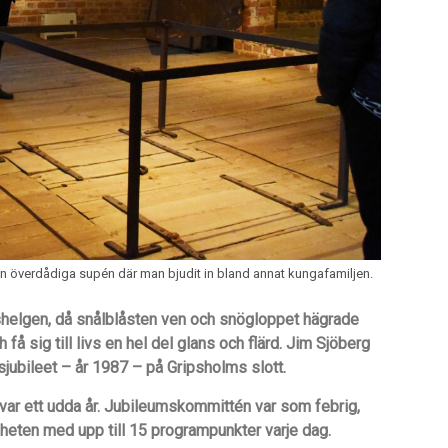
 överdådiga supén där man bjudit in bland annat kungafamiljen.
shelgen, då snålblåsten ven och snögloppet hägrade
få sig till livs en hel del glans och flärd. Jim Sjöberg
sjubileet – år 1987 – på Gripsholms slott.
et var ett udda år. Jubileumskommittén var som febrig,
nheten med upp till 15 programpunkter varje dag.