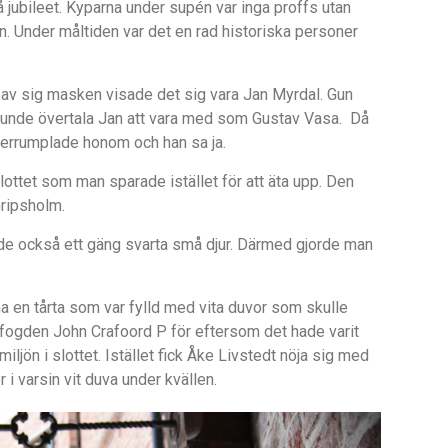
å jubileet. Kyparna under supén var inga proffs utan
. Under måltiden var det en rad historiska personer
 av sig masken visade det sig vara Jan Myrdal. Gun
 kunde övertala Jan att vara med som Gustav Vasa.
Då
överrumplade honom och han sa ja.
slottet som man sparade istället för att äta upp. Den
Gripsholm.
dde också ett gäng svarta små djur. Därmed gjorde man
t ha en tårta som var fylld med vita duvor som skulle
ttsfogden John Crafoord P för eftersom det hade varit
a miljön i slottet. Istället fick Åke Livstedt nöja sig med
 i varsin vit duva under kvällen.