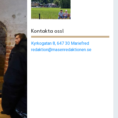
Mariefred har
begåvats med en
ny park
Kontakta oss!
Kyrkogatan 8, 647 30 Mariefred
redaktion@masenredaktionen.se