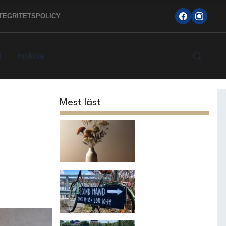
TEGRITETSPOLICY
d
Historia
Mest läst
Skicka
blomsterbud till
Mariefred
Topp 10
loppisarna i
Strängnäs
kommun