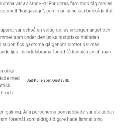
lkomna var av stor vikt. För deras färd med tåg mellan
peciell ”kungavagn”, som man ännu kan beskåda ifall
aparet var också en viktig del av arrangemanget och
rummet som under den unika historiska måltiden
l supén fick gästerna gå genom slottet där man
vande ljus i kandelabrarna för att få känslan av att man
n olika
lutade med
Jarl Kulle som Gustav III.
stisk
t- och
en galning. Alla personerna som jobbade var utklädda i
fram föremål som aldrig tidigare hade lämnat sina