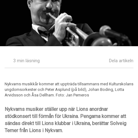
3 min läsning
Dela artikeln
Nykvarns musikkår kommer att uppträda tillsammans med Kulturskolans
ungdomsorkester och Peter Asplund (på bild), Johan Boding, Lotta
Arvidsson och Åsa Dellham. Foto: Jan Perneros
Nykvarns musiker ställer upp när Lions anordnar
stödkonsert till förmån för Ukraina. Pengarna kommer att
sändas direkt till Lions klubbar i Ukraina, berättar Solveig
Terner från Lions i Nykvarn.