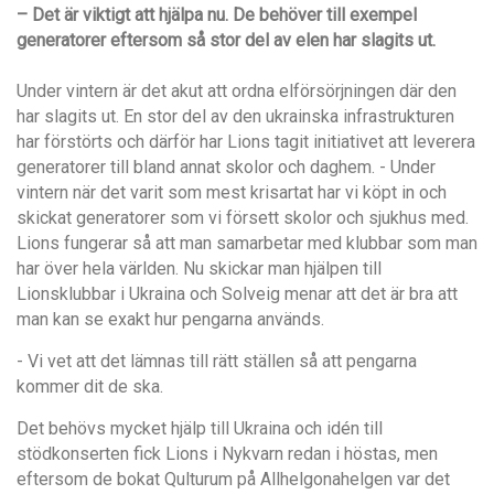
– Det är viktigt att hjälpa nu. De behöver till exempel
generatorer eftersom så stor del av elen har slagits ut.
Under vintern är det akut att ordna elförsörjningen där den
har slagits ut. En stor del av den ukrainska infrastrukturen
har förstörts och därför har Lions tagit initiativet att leverera
generatorer till bland annat skolor och daghem.
- Under
vintern när det varit som mest krisartat har vi köpt in och
skickat generatorer som vi försett skolor och sjukhus med.
Lions fungerar så att man samarbetar med klubbar som man
har över hela världen. Nu skickar man hjälpen till
Lionsklubbar i Ukraina och Solveig menar att det är bra att
man kan se exakt hur pengarna används.
- Vi vet att det lämnas till rätt ställen så att pengarna
kommer dit de ska.
Det behövs mycket hjälp till Ukraina och idén till
stödkonserten fick Lions i Nykvarn redan i höstas, men
eftersom de bokat Qulturum på Allhelgonahelgen var det