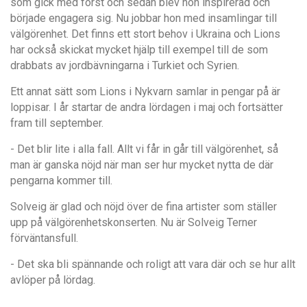
som gick med först och sedan blev hon inspirerad och
började engagera sig. Nu jobbar hon med insamlingar till
välgörenhet. Det finns ett stort behov i Ukraina och Lions
har också skickat mycket hjälp till exempel till de som
drabbats av jordbävningarna i Turkiet och Syrien.
Ett annat sätt som Lions i Nykvarn samlar in pengar på är
loppisar. I år startar de andra lördagen i maj och fortsätter
fram till september.
- Det blir lite i alla fall. Allt vi får in går till välgörenhet, så
man är ganska nöjd när man ser hur mycket nytta de där
pengarna kommer till.
Solveig är glad och nöjd över de fina artister som ställer
upp på välgörenhetskonserten. Nu är Solveig Terner
förväntansfull.
- Det ska bli spännande och roligt att vara där och se hur allt
avlöper på lördag.