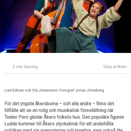
2 min läsning
Dela artikeln
Lise Edman och Ola Johansson. Fotograf Jonas Jörneberg
För det yngsta åkersborna – och alla andra – finns det
tillfälle att se en rolig och musikalisk föreställning när
Teater Pero gästar Åkers folkets hus. Den populära figuren
Ludde kommer till Åkers styckebruk för att underhålla
publiken med sin egensinniga och kreativa, men också lite