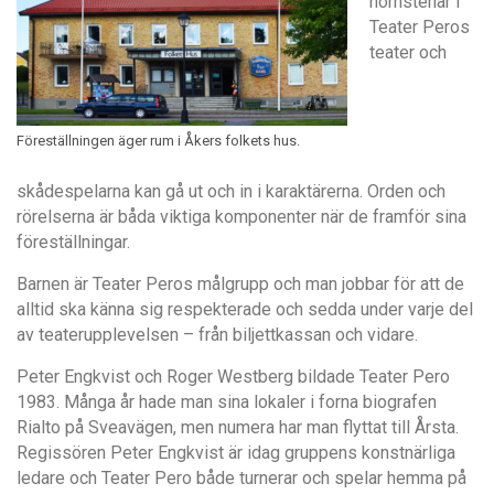
hörnstenar i
Teater Peros
teater och
Föreställningen äger rum i Åkers folkets hus.
skådespelarna kan gå ut och in i karaktärerna. Orden och
rörelserna är båda viktiga komponenter när de framför sina
föreställningar.
Barnen är Teater Peros målgrupp och man jobbar för att de
alltid ska känna sig respekterade och sedda under varje del
av teaterupplevelsen – från biljettkassan och vidare.
Peter Engkvist och Roger Westberg bildade Teater Pero
1983. Många år hade man sina lokaler i forna biografen
Rialto på Sveavägen, men numera har man flyttat till Årsta.
Regissören Peter Engkvist är idag gruppens konstnärliga
ledare och Teater Pero både turnerar och spelar hemma på