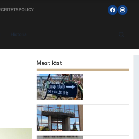
EGRITETSPOLICY
d
Historia
Mest läst
Topp 10
loppisarna i
Strängnäs
kommun
7 bästa
restaurangerna i
Strängnäs!