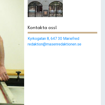
Smashat
strängnäs –
Populärast i stan
Kontakta oss!
Kyrkogatan 8, 647 30 Mariefred
redaktion@masenredaktionen.se