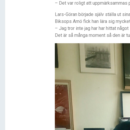
– Det var roligt att uppmärksammas på
Lars-Göran började själv ställa ut sina
Biksops Arnö fick han lära sig mycket
– Jag tror inte jag har har hittat någo
Det är så många moment så den är tuf