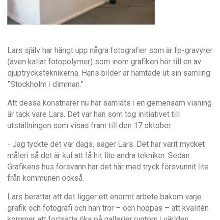
Lars själv har hängt upp några fotografier som är fp-gravyrer
(även kallat fotopolymer) som inom grafiken hör till en av
djuptrycksteknikerna. Hans bilder är hämtade ut sin samling
”Stockholm i dimman.”
Att dessa konstnärer nu har samlats i en gemensam visning
är tack vare Lars. Det var han som tog initiativet till
utställningen som visas fram till den 17 oktober.
- Jag tyckte det var dags, säger Lars. Det har varit mycket
måleri så det är kul att få hit lite andra tekniker. Sedan
Grafikens hus försvann har det här med tryck försvunnit lite
från kommunen också.
Lars berättar att det ligger ett enormt arbete bakom varje
grafik och fotografi och han tror – och hoppas – att kvalitén
kommer att fortsätta öka på gallerier runtom i världen.