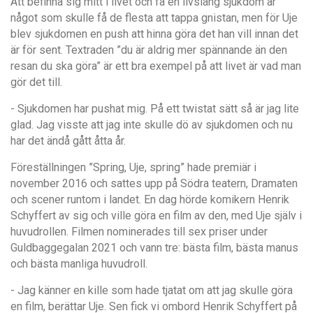
Att befinna sig mitt i livet och få en livslång sjukdom är
något som skulle få de flesta att tappa gnistan, men för Uje
blev sjukdomen en push att hinna göra det han vill innan det
är för sent. Textraden ”du är aldrig mer spännande än den
resan du ska göra” är ett bra exempel på att livet är vad man
gör det till.
- Sjukdomen har pushat mig. På ett twistat sätt så är jag lite
glad. Jag visste att jag inte skulle dö av sjukdomen och nu
har det ändå gått åtta år.
Föreställningen ”Spring, Uje, spring” hade premiär i
november 2016 och sattes upp på Södra teatern, Dramaten
och scener runtom i landet. En dag hörde komikern Henrik
Schyffert av sig och ville göra en film av den, med Uje själv i
huvudrollen. Filmen nominerades till sex priser under
Guldbaggegalan 2021 och vann tre: bästa film, bästa manus
och bästa manliga huvudroll.
- Jag känner en kille som hade tjatat om att jag skulle göra
en film, berättar Uje. Sen fick vi ombord Henrik Schyffert på