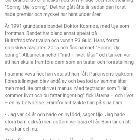
”Spring, Uje, spring”. Det har gått åtta år sedan den först
hade premiär och mycket har hänt under åren.
År 1991 grundades bandet Doktor Kosmos, med Uje som
frontman. Bandet har bland annat spelat på
Hultsfredsfestivalen och vunnit P3 Guld. Hans första
soloskiva släpptes 2015 och fick namnet ”Spring, Uje,
spring”. Albumet innehöll ”mitt-i-livet-låtar” och tanken var
att han skulle framföra dem som en teater och föreställning.
I samma veva fick han veta att han fått Parkinsons sjukdom.
Föreställningen blev ändå av och bestod av samma låtar
men med lite omskrivet manus. Med textrader som ”Här
kommer livet och du fattar ingenting” fick låtarna – och livet
– en ny betydelse. Framför allt tänkte han på sina barn.
- Jag var 44 år och hade en nyfödd, säger Uje. Jag hade
stora barn också men dottern var bara ett år. Barn lär en att
vara här och nu.