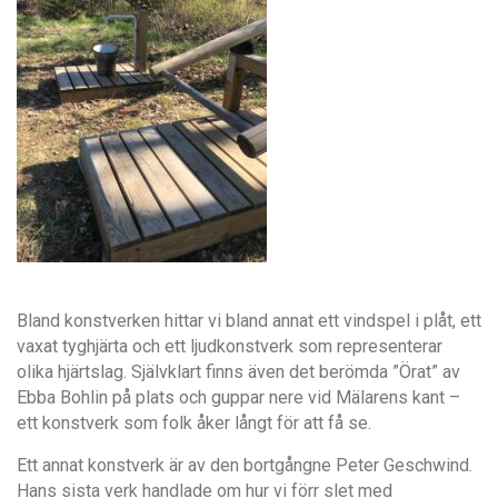
Bland konstverken hittar vi bland annat ett vindspel i pl
å
t, ett
vaxa
t
tyghj
ä
rta och ett ljudkonstverk som representerar
olika hj
ärtslag. Sjä
lvklart finns
ä
ven det berö
mda ”Örat” av
Ebba Bohlin på
plats och guppar nere vid M
älarens kant –
ett konstverk som folk
å
ker l
ångt f
ör att f
å
se.
Ett annat konstverk
är av den bortg
å
ngne Peter Geschwind.
Hans sista verk handlade om hur vi f
örr slet med