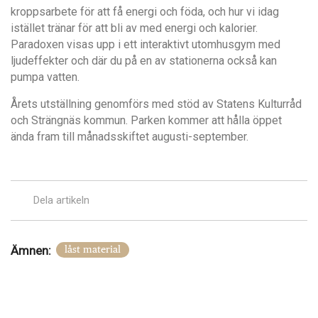
kroppsarbete för att f
å
energi och föda, och hur vi idag
ist
ället tränar f
ör att bli av med energi och kalorier.
Paradoxen visas upp i ett interaktivt utomhusgym med
ljudeffekter och d
ä
r du p
å
en av stationerna ocks
å kan
pumpa vatten.
Å
rets utstä
llning genomfö
rs med st
ö
d av Statens Kulturr
å
d
och Str
ängnä
s kommun. Parken kommer att h
å
lla
ö
ppet
ä
nda fram till m
å
nadsskiftet augusti-september.
Dela artikeln
Ämnen:
låst material