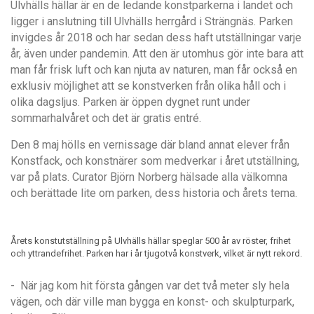
Ulvhä
lls h
ällar ä
r en de ledande konstparkerna i landet och
ligger i anslutning till Ulvh
ä
lls herrg
å
rd i Strängnä
s. Parken
invigdes
å
r 2018 och har sedan dess haft utst
ä
llningar varje
å
r, ä
ven under pandemin. Att den
ä
r utomhus gör inte bara att
man f
å
r frisk luft och kan njuta av naturen, man f
å
r ocks
å
en
exklusiv möjlighet att se konstverken fr
å
n olika h
å
ll och i
olika dagsljus. Parken
är
öppen dygnet runt under
sommarhalv
å
ret och det
ä
r gratis entré
.
Den 8 maj h
ö
lls en vernissage d
ä
r bland annat elever fr
å
n
Konstfack, och konstn
ä
rer som medverkar i
å
ret utstä
llning,
var p
å
plats. Curator Bjö
rn Norberg h
ä
lsade alla v
ä
lkomna
och ber
ä
ttade lite om parken, dess historia och
å
rets tema.
Årets konstutställning på Ulvhälls hällar speglar 500 år av röster, frihet
och yttrandefrihet. Parken har i år tjugotvå konstverk, vilket är nytt rekord.
- När jag kom hit första gången var det två meter sly hela
vägen, och där ville man bygga en konst- och skulpturpark,