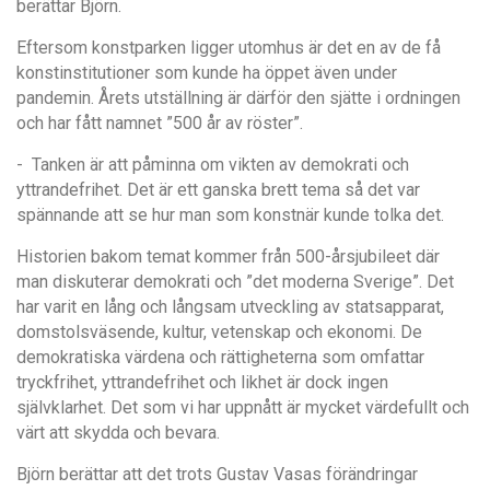
berättar Björn.
Eftersom konstparken ligger utomhus
är det en av de få
konstinstitutioner som kunde ha ö
ppet även under
pandemin.
Å
rets utstä
llning
är dä
rf
ör den sj
ä
tte i ordningen
och har f
å
tt namnet
”500
å
r av r
ö
ster”.
- Tanken är att påminna om vikten av demokrati och
yttrandefrihet. Det är ett ganska brett tema så det var
spännande att se hur man som konstnär kunde tolka det.
Historien bakom temat kommer fr
å
n 500-
å
rsjubileet d
ä
r
man diskuterar demokrati och
”
det moderna Sverige
”
. Det
har varit en l
å
ng och l
å
ngsam utveckling av statsapparat,
domstolsv
ä
sende, kultur, vetenskap och ekonomi. De
demokratiska v
ä
rdena och r
ä
ttigheterna som omfattar
tryckfrihet, yttrandefrihet och likhet
ä
r dock ingen
sj
ä
lvklarhet. Det som vi har uppn
å
tt
ä
r mycket v
ä
rdefullt och
v
ä
rt att skydda och bevara.
Bj
ö
rn ber
ä
ttar att det trots Gustav Vasas fö
rä
ndringar