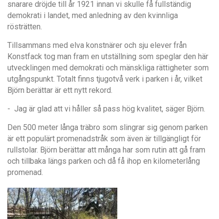
snarare dröjde till
å
r 1921 innan vi skulle f
å fullstä
ndig
demokrati i landet, med anledning av den kvinnliga
rö
strätten.
Tillsammans med elva konstn
ä
rer och sju elever fr
å
n
Konstfack tog man fram en utst
ä
llning som speglar den h
ä
r
utvecklingen med demokrati och m
ä
nskliga r
ättigheter som
utg
å
ngspunkt. Totalt finns tjugotv
å verk i parken i
å
r
, vilket
Bjö
rn ber
ä
ttar
är ett nytt rekord.
- Jag är glad att vi håller så pass hög kvalitet, säger Björn.
Den 500 meter l
å
nga tr
ä
bro som slingrar sig genom parken
ä
r ett popul
ärt promenadstr
å
k som ä
ven
ä
r tillg
ä
ngligt fö
r
rullstolar. Bj
ö
rn ber
ä
ttar att m
å
nga har som rutin att g
å
fram
och tillbaka l
ä
ngs parken och d
å få
ihop en kilometerl
å
ng
promenad.