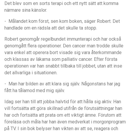
Det blev som en sorts terapi och ett nytt sätt att komma
närmare sina känslor.
- Målandet kom först, sen kom boken, säger Robert. Det
handlade om en rädsla att det skulle ta stopp.
Robert genomg
å
r regelbundet immunterapi och har också
genomg
å
tt flera operationer. Den cancer man trodde skulle
vara enkel att operera bort visade sig vara
å
terkommande
och klassas av läkarna som palliativ cancer. Efter första
operationen var han snabbt tillbaka till jobbet, utan att inse
det allvarliga i situationen.
- Man har bilden av att klara sig själv. Någonstans har jag
fått ha tålamod med mig själv.
Idag ser han till att jobba halvtid för att h
å
lla sig aktiv. Han
vill fortsätta att göra skillnad utifr
å
n de f
örutsättningar han
har och fortsätta att prata om ett viktigt ämne. Förutom att
föreläsa och m
åla har han
även medverkat i morgonprogram
på
TV. I
sin bok belyser han vikten av att se, reagera och