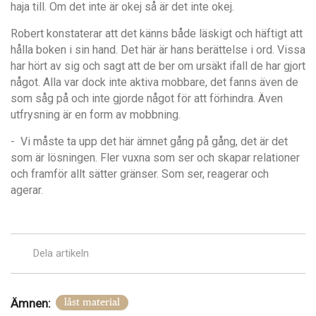
haja till. Om det inte är okej så är det inte okej.
Robert konstaterar att det känns b
å
de l
äskigt och häftigt att
h
å
lla boken i sin hand. Det här ä
r hans ber
ättelse i ord. Vissa
har hört av sig och sagt att de ber om ursäkt ifall de har gjort
n
å
got. Alla var dock inte aktiva mobbare, det fanns även de
som s
å
g p
å och inte gjorde n
å
got för att förhindra. Även
utfrysning är en form av mobbning.
- Vi måste ta upp det här ämnet gång på gång, det är det
som är lösningen. Fler vuxna som ser och skapar relationer
och framför allt sätter gränser. Som ser, reagerar och
agerar.
Dela artikeln
Ämnen:
låst material