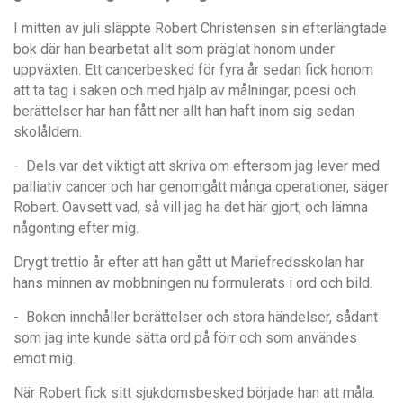
I mitten av juli slä
ppte Robert Christensen sin efterl
ängtade
bok där han bearbetat allt som präglat honom under
uppväxten. Ett cancerbesked för fyra
å
r sedan fick honom
att ta tag i saken och med hjälp av m
å
lningar, poesi och
berä
ttelser har han få
tt ner allt han haft inom sig sedan
skol
å
ldern.
- Dels var det viktigt att skriva om eftersom jag lever med
palliativ cancer och har genomgått många operationer, säger
Robert. Oavsett vad, så vill jag ha det här gjort, och lämna
någonting efter mig.
Drygt trettio
å
r efter att han g
å
tt ut Mariefredsskolan har
hans minnen av mobbningen nu formulerats i ord och bild.
- Boken innehåller berättelser och stora händelser, sådant
som jag inte kunde sätta ord på förr och som användes
emot mig.
När Robert fick sitt sjukdomsbesked började han att måla.