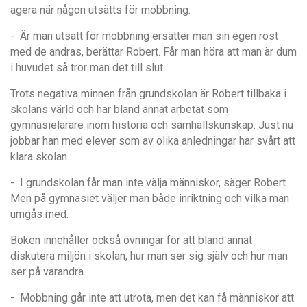
agera när n
å
gon utsä
tts f
ör mobbning.
- Är man utsatt för mobbning ersätter man sin egen röst
med de andras, berättar Robert. Får man höra att man är dum
i huvudet så tror man det till slut.
Trots negativa minnen fr
å
n grundskolan är Robert tillbaka i
skolans värld och har bland annat arbetat som
gymnasielärare inom historia och samhällskunskap. Just nu
jobbar han med elever som av olika anledningar har sv
å
rt att
klara skolan.
- I grundskolan får man inte välja människor, säger Robert.
Men på gymnasiet väljer man både inriktning och vilka man
umgås med.
Boken inneh
å
ller också övningar för att bland annat
diskutera miljön i skolan, hur man ser sig själv och hur man
ser på varandra.
- Mobbning går inte att utrota, men det kan få människor att