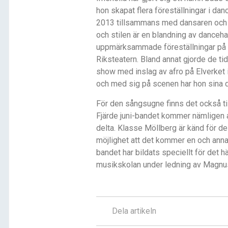
hon skapat flera föreställningar i da
2013 tillsammans med dansaren och k
och stilen är en blandning av dancehal
uppmärksammade föreställningar på D
Riksteatern. Bland annat gjorde de tid
show med inslag av afro på Elverket 
och med sig på scenen har hon sina 
För den sångsugne finns det också til
Fjärde juni-bandet kommer nämligen att
delta. Klasse Möllberg är känd för de
möjlighet att det kommer en och annan
bandet har bildats speciellt för det h
musikskolan under ledning av Magnu
Dela artikeln