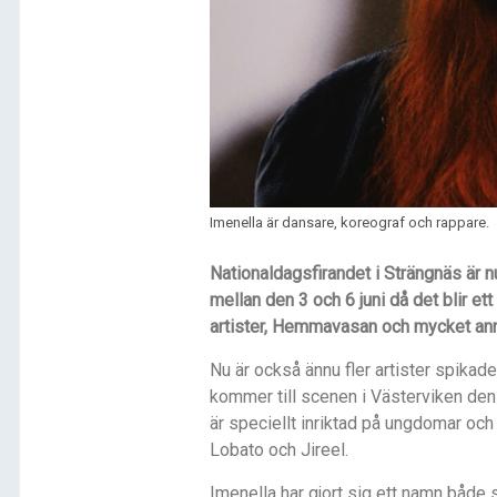
Imenella är dansare, koreograf och rappare.
Nationaldagsfirandet i Strängnäs är nu
mellan den 3 och 6 juni då det blir et
artister, Hemmavasan och mycket ann
Nu är också ännu fler artister spikad
kommer till scenen i Västerviken den
är speciellt inriktad på ungdomar oc
Lobato och Jireel.
Imenella har gjort sig ett namn både 