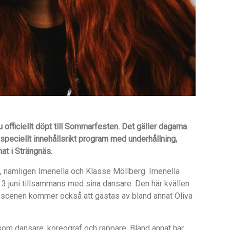
 officiellt döpt till Sommarfesten. Det gäller dagarna
t speciellt innehållsrikt program med underhållning,
at i Strängnäs.
e, nämligen Imenella och Klasse Möllberg. Imenella
 3 juni tillsammans med sina dansare. Den här kvällen
h scenen kommer också att gästas av bland annat Oliva
som dansare, koreograf och rappare. Bland annat har