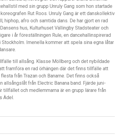
ncehallstil med sin grupp Unruly Gang som hon startade
oreografen Rut Roos. Unruly Gang är ett danskollektiv
l, hiphop, afro och samtida dans. De har gjort en rad
ansens hus, Kulturhuset Vällingby Stadsteater och
igare i år föreställningen Rule, en dancehallinspirerad
i Stockholm. Imenella kommer att spela sina egna låtar
dansare.
lfälle till allsång. Klasse Möllberg och det nybildade
 framföra en rad örhängen där det finns tillfälle att
 flesta från Trazan och Banarne. Det finns också
 allsångslåt från Electric Banana band. Fjärde juni-
är tillfället och medlemmarna är en grupp lärare från
s Ädel.