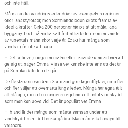
och inte fjäll.
Många andra vandringsleder drivs av exempelvis regioner
eller länsstyrelser, men Sörmlandsleden sköts främst av
ideella krafter. Cirka 200 personer hjälps åt att måla, laga,
bygga nytt och på andra sätt förbättra leden, som används
av tusentals människor varje år. Exakt hur många som
vandrar går inte att säga.
– Det behövs ju ingen anmälan eller liknande utan är bara att
ge sig ut, säger Emma. Vissa vet kanske inte ens att det är
på Sörmlandsleden de går.
De flesta som vandrar i Sörmland gör dagsutflykter, men fler
och fler väljer att övernatta längs leden. Många har egna tält
att slå upp, men i föreningens regi finns ett antal vindskydd
som man kan sova vid. Det är populärt vet Emma.
– Ibland är det många som måste samsas under ett
vindskydd, men det brukar gå bra. Man måste ta hänsyn till
varandra.