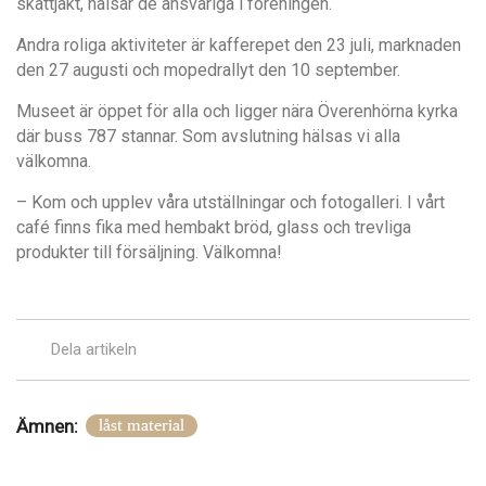
skattjakt, hälsar de ansvariga i föreningen.
Andra roliga aktiviteter är kafferepet den 23 juli, marknaden
den 27 augusti och mopedrallyt den 10 september.
Museet är öppet för alla och ligger nära Överenhörna kyrka
där buss 787 stannar. Som avslutning hälsas vi alla
välkomna.
– Kom och upplev våra utställningar och fotogalleri. I vårt
café finns fika med hembakt bröd, glass och trevliga
produkter till försäljning. Välkomna!
Dela artikeln
Ämnen:
låst material