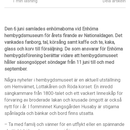
1 min läsning
Dela artikeln
Den 6 juni samlades enhörnaborna vid Enhörna
hembygdsmuseum för årets firande av Nationaldagen. Det
vankades fanborg, tal, körsång samt kaffe och te, kaka,
glass och korv till försäljning. De som ansvarar för Enhörna
hembygdsförening berättar vidare att hembygdsmuseet
håller säsongsöppet söndagar från 11 juni till och med
september.
Några nyheter i hembygdsmuseet är en aktuell utställning
om Hemvärnet, Lottakåren och Röda korset. En inredd
sängkammare från 1800-talet och ett vackert linneskåp för
förvaring av broderade lakan och krusade örngott är också
nytt för i år. I fornminnet Kungsgården Husaby är stigarna
spånlagda och bänkar och bord finns utsatta.
– Ta med familj och vänner för en utflykt eller en spännande