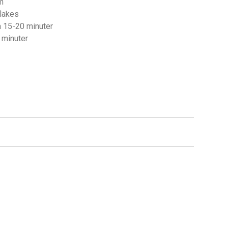
m
flakes
da 15-20 minuter
5 minuter