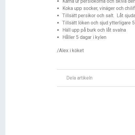
Kärna ur persiokorna och skiva de
Koka upp socker, vinäger och chili
Tillsätt persikor och salt. Låt sju
Tillsätt löken och sjud ytterligare 
Häll upp på burk och låt svalna
Håller 5 dagar i kylen
/Alex i köket
Dela artikeln