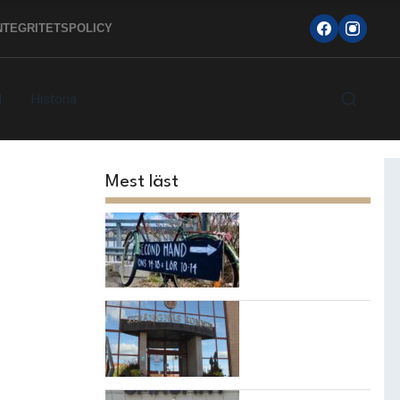
NTEGRITETSPOLICY
d
Historia
Mest läst
Topp 10
loppisarna i
Strängnäs
kommun
7 bästa
restaurangerna i
Strängnäs!