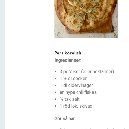
Persikorelish
Ingredienser
:
3 persikor (eller nektariner)
1 ½ dl socker
1 dl cidervinäger
en nypa chiliflakes
¾ tsk salt
1 röd lök, skivad
Gör så här
: