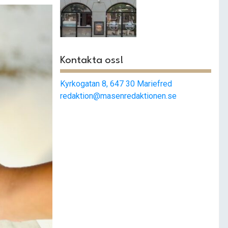
Smashat
strängnäs –
Populärast i stan
Kontakta oss!
Kyrkogatan 8, 647 30 Mariefred
redaktion@masenredaktionen.se