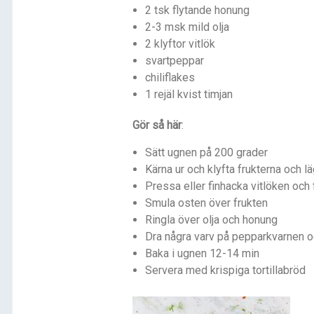
2 tsk flytande honung
2-3 msk mild olja
2 klyftor vitlök
svartpeppar
chiliflakes
1 rejäl kvist timjan
Gör så här
:
Sätt ugnen på 200 grader
Kärna ur och klyfta frukterna och l
Pressa eller finhacka vitlöken och 
Smula osten över frukten
Ringla över olja och honung
Dra några varv på pepparkvarnen och
Baka i ugnen 12-14 min
Servera med krispiga tortillabröd