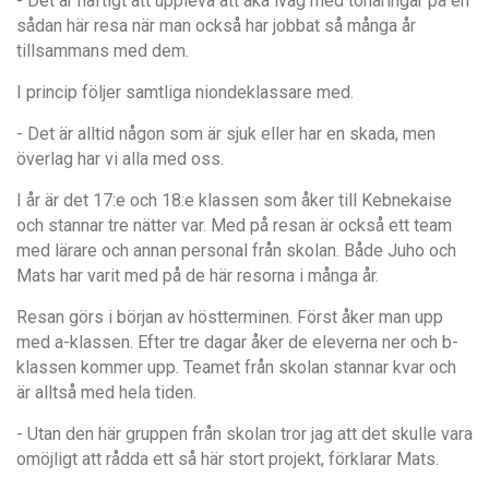
- Det är häftigt att uppleva att åka iväg med tonåringar på en
sådan här resa när man också har jobbat så många år
tillsammans med dem.
I princip följer samtliga niondeklassare med.
- Det är alltid någon som är sjuk eller har en skada, men
överlag har vi alla med oss.
I år är det 17:e och 18:e klassen som åker till Kebnekaise
och stannar tre nätter var. Med på resan är också ett team
med lärare och annan personal från skolan. Både Juho och
Mats har varit med på de här resorna i många år.
Resan görs i början av höstterminen. Först åker man upp
med a-klassen. Efter tre dagar åker de eleverna ner och b-
klassen kommer upp. Teamet från skolan stannar kvar och
är alltså med hela tiden.
- Utan den här gruppen från skolan tror jag att det skulle vara
omöjligt att rådda ett så här stort projekt, förklarar Mats.