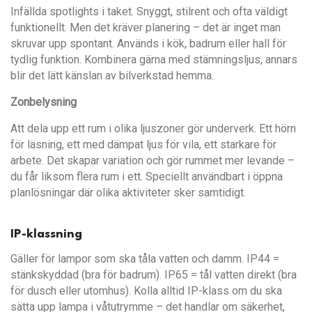
Infällda spotlights i taket. Snyggt, stilrent och ofta väldigt
funktionellt. Men det kräver planering – det är inget man
skruvar upp spontant. Används i kök, badrum eller hall för
tydlig funktion. Kombinera gärna med stämningsljus, annars
blir det lätt känslan av bilverkstad hemma.
Zonbelysning
Att dela upp ett rum i olika ljuszoner gör underverk. Ett hörn
för läsning, ett med dämpat ljus för vila, ett starkare för
arbete. Det skapar variation och gör rummet mer levande –
du får liksom flera rum i ett. Speciellt användbart i öppna
planlösningar där olika aktiviteter sker samtidigt.
IP-klassning
Gäller för lampor som ska tåla vatten och damm. IP44 =
stänkskyddad (bra för badrum). IP65 = tål vatten direkt (bra
för dusch eller utomhus). Kolla alltid IP-klass om du ska
sätta upp lampa i våtutrymme – det handlar om säkerhet,