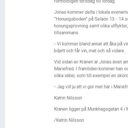
förmodligen torsdag till lördag.
Jonas kommer delta i lokala evenema
”Honungsboden” på Selaön 13 - 14 s
honungsprovning samt olika utflykter
tillsammans.
- Vi kommer bland annat att åka på vin
biljett och får vin, mat och så vidare.
Vid sidan av Kranen är Jonas även arr
Mariefred. I framtiden kommer han o
olika idéer, som till exempel en skör
- Jag vill ju att vi gör mer här i Mari
Katrin Nilsson
Kranen ligger på Munkhagsgatan 4 i 
/Katrin Nilsson