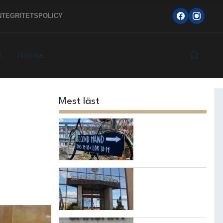
NTEGRITETSPOLICY
d
Historia
Mest läst
Topp 10
loppisarna i
Strängnäs
kommun
7 bästa
restaurangerna i
Strängnäs!