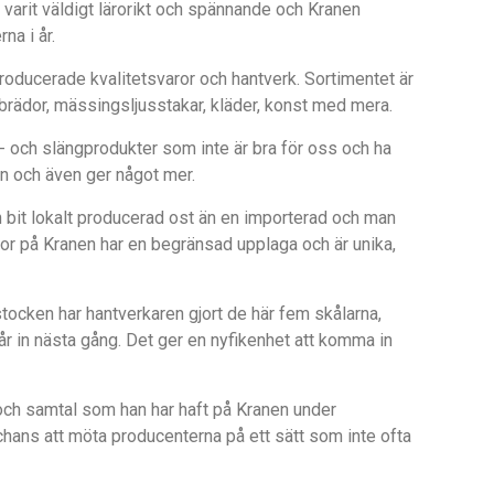
arit väldigt lärorikt och spännande och Kranen
na i år.
roducerade kvalitetsvaror och hantverk. Sortimentet är
ärbrädor, mässingsljusstakar, kläder, konst med mera.
lit- och slängprodukter som inte är bra för oss och ha
n och även ger något mer.
n bit lokalt producerad ost än en importerad och man
ror på Kranen har en begränsad upplaga och är unika,
stocken har hantverkaren gjort de här fem skålarna,
får in nästa gång. Det ger en nyfikenhet att komma in
ch samtal som han har haft på Kranen under
chans att möta producenterna på ett sätt som inte ofta