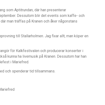
ng som Aptitrundan, där han presenterar
eptember. Dessutom blir det events som kaffe- och
, där man träffas på Kranen och åker någonstans
provning till Stallarholmen. Jag fixar allt, man köper en
angör för Kalkfestivalen och producerar konserter i
ckså kunna ha livemusik på Kranen. Dessutom har han
defest i Mariefred.
efred och spenderar tid tillsammans.
Mariefred