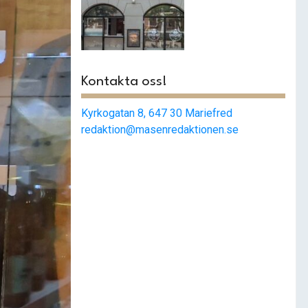
Smashat
strängnäs –
Populärast i stan
Kontakta oss!
Kyrkogatan 8, 647 30 Mariefred
redaktion@masenredaktionen.se