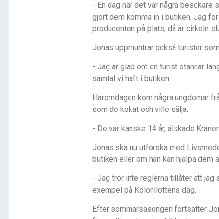
- En dag när det var några besökare s
gjort dem komma in i butiken. Jag f
producenten på plats, då är cirkeln slu
Jonas uppmuntrar också turister som 
- Jag är glad om en turist stannar län
samtal vi haft i butiken.
Häromdagen kom några ungdomar från
som de kokat och ville sälja.
- De var kanske 14 år, älskade Kranen 
Jonas ska nu utforska med Livsmedels
butiken eller om han kan hjälpa dem at
- Jag tror inte reglerna tillåter att ja
exempel på Kolonilottens dag.
Efter sommarsäsongen fortsätter Jona