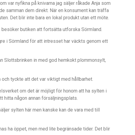
om var nyfikna på knivarna jag säljer råkade Anja som
örde samman dem direkt. När en konsument kan träffa
ten. Det blir inte bara en lokal produkt utan ett möte.
besöker butiken att fortsätta utforska Sörmland.
gre i Sörmland för att intresset har väckts genom ett
 Slottsbrinken in med god hemkokt plommonsylt,
och tyckte att det var viktigt med hållbarhet.
verket om det är möjligt för honom att ha sylten i
t hitta någon annan försäljningsplats.
g säljer sylten här men kanske kan de vara med till
s ha öppet, men med lite begränsade tider. Det blir