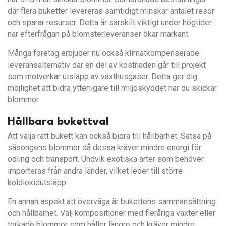
där flera buketter levereras samtidigt minskar antalet resor
och sparar resurser. Detta är särskilt viktigt under högtider
när efterfrågan på blomsterleveranser ökar markant.
Många företag erbjuder nu också klimatkompenserade
leveransalternativ där en del av kostnaden går till projekt
som motverkar utsläpp av växthusgaser. Detta ger dig
möjlighet att bidra ytterligare till miljöskyddet när du skickar
blommor.
Hållbara bukettval
Att välja rätt bukett kan också bidra till hållbarhet. Satsa på
säsongens blommor då dessa kräver mindre energi för
odling och transport. Undvik exotiska arter som behöver
importeras från andra länder, vilket leder till större
koldioxidutsläpp.
En annan aspekt att överväga är bukettens sammansättning
och hållbarhet. Välj kompositioner med fleråriga växter eller
torkade blommor som håller längre och kräver mindre