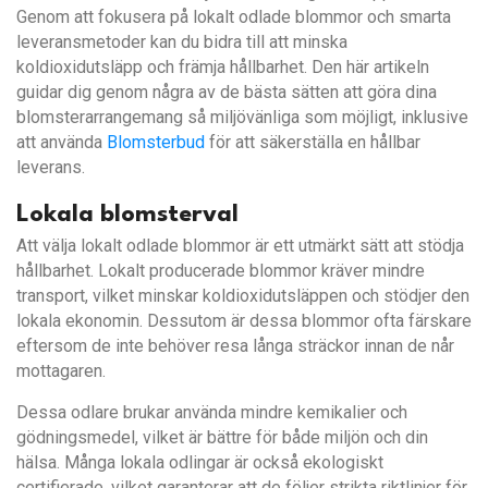
Genom att fokusera på lokalt odlade blommor och smarta
leveransmetoder kan du bidra till att minska
koldioxidutsläpp och främja hållbarhet. Den här artikeln
guidar dig genom några av de bästa sätten att göra dina
blomsterarrangemang så miljövänliga som möjligt, inklusive
att använda
Blomsterbud
för att säkerställa en hållbar
leverans.
Lokala blomsterval
Att välja lokalt odlade blommor är ett utmärkt sätt att stödja
hållbarhet. Lokalt producerade blommor kräver mindre
transport, vilket minskar koldioxidutsläppen och stödjer den
lokala ekonomin. Dessutom är dessa blommor ofta färskare
eftersom de inte behöver resa långa sträckor innan de når
mottagaren.
Dessa odlare brukar använda mindre kemikalier och
gödningsmedel, vilket är bättre för både miljön och din
hälsa. Många lokala odlingar är också ekologiskt
certifierade, vilket garanterar att de följer strikta riktlinjer för