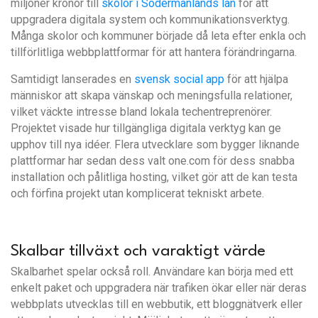
miljoner kronor till
skolor i Södermanlands län
för att
uppgradera digitala system och kommunikationsverktyg.
Många skolor och kommuner började då leta efter enkla och
tillförlitliga webbplattformar för att hantera förändringarna.
Samtidigt lanserades en
svensk social app
för att hjälpa
människor att skapa vänskap och meningsfulla relationer,
vilket väckte intresse bland lokala techentreprenörer.
Projektet visade hur tillgängliga digitala verktyg kan ge
upphov till nya idéer. Flera utvecklare som bygger liknande
plattformar har sedan dess valt one.com för dess snabba
installation och pålitliga hosting, vilket gör att de kan testa
och förfina projekt utan komplicerat tekniskt arbete.
Skalbar tillväxt och varaktigt värde
Skalbarhet spelar också roll. Användare kan börja med ett
enkelt paket och uppgradera när trafiken ökar eller när deras
webbplats utvecklas till en webbutik, ett bloggnätverk eller