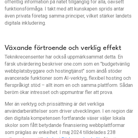
offentlig information på nätet tillgänglig för alla, oavsett
funktionsförmåga. I takt med att kunskapen sprids antar
även privata företag samma principer, vilket stärker landets
digitala inkludering.
Växande förtroende och verklig effekt
Teknikrecensenter har också uppmärksammat detta. En
färsk utvärdering beskriver one.com som en "budgetvänlig
webbplatsbyggare och hostingtjänst" som ändå stöder
avancerade funktioner som AI-verktyg, flexibel hosting och
flerspråkigt stöd – allt inom en och samma plattform. Sådan
beröm ökar intresset och uppmuntrar fler att prova.
Mer än verktyg och prissättning är det verkliga
användarberättelser som driver utvecklingen. I en region där
den digitala kompetensen fortfarande växer väljer lokala
skolor som fått betydande finansiering webbplattformar
som präglas av enkelhet. I maj 2024 tilldelades 238