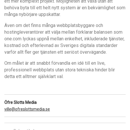
ett mer komplext projekt. Möjligheten att växa utan att
behöva byta till ett helt nytt system är en bekvämlighet som
många nybörjare uppskattar.
Även om det finns många webbplatsbyggare och
hostingleverantörer att välja mellan förklarar balansen som
one.com lyckas uppnå mellan enkelhet, inkluderade tjänster,
kostnad och efterlevnad av Sveriges digitala standarder
varför allt fler ger tjänsten ett seriöst övervägande.
Om målet är att snabbt förvandla en idé till en live,
professionell webbplats utan stora tekniska hinder blir
detta ett alltmer självklart val.
Öfre Slotts Media
ville@ofreslottsmedia.se