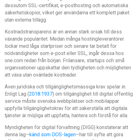
dessutom SSL-certifikat, e-posthosting och automatiska
säkerhetskopior, vilket ger användarna ett komplett paket
utan externa tillägg.
Kostnadstransparens är en annan stark orsak till dess
växande popularitet. Medan många hostingleverantörer
lockar med låga startpriser och senare tar betalt för
nödvändigheter som e-post eller SSL, ingår dessa hos
one.com redan från början. Frilansare, startups och små
organisationer uppskattar den tydligheten och möjligheten
att växa utan oväntade kostnader.
Även juridiska och tillgänglighetsmässiga krav spelar in.
Enligt Lag (
2018:1937
) om tillgänglighet till digital offentlig
service måste svenska webbplatser och mobilappar
uppfylla tillgänglighetskrav för att säkerställa att digitala
tjänster är möjliga att uppfatta, hantera och förstå för alla.
Myndigheten för digital förvaltning (DIGG) konstaterar att
denna lag—
känd som DOS-lagen
—har till syfte att göra