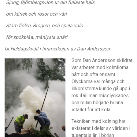
Sjung, Bj
örnbergs-Jon ur din fullaste hals
om k
ä
rlek och rosor och v
å
r!
Stä
m fiolen, Brogren, och spela vals
f
ö
r sp
ö
kbl
å
a, m
å
nlysta sn
å
r!
Ur Heldagskvä
ll i timmerkojan av Dan Andersson
Som Dan Andersson skildrat
var arbetet med kolmilorna
h
å
rt och ofta ensamt.
Olyckorna var m
å
nga och
inkomsterna kunde g
å
upp i
rök ifall man misslyckades
och milan började brinna
ist
ället f
ör att kola.
Tekniken med kolning har
existerat i delar av v
ä
rlden i
tusentals
å
r. I b
örjan