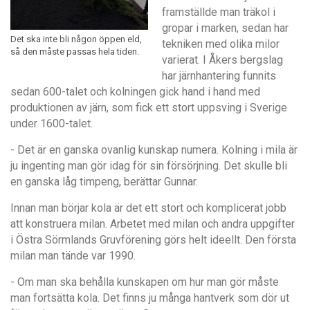
framst
ä
llde man tr
ä
kol i
gropar i marken, sedan har
Det ska inte bli någon öppen eld,
tekniken med olika milor
så den måste passas hela tiden.
varierat. I
Å
kers bergslag
har j
ä
rnhantering funnits
sedan 600-talet och kolningen gick hand i hand med
produktionen av j
ärn
, som fick ett stort uppsving i Sverige
under 1600-talet.
- Det
ä
r en ganska ovanlig kunskap numera. Kolning i mila
ä
r
ju ingenting man gö
r idag f
ö
r sin f
ö
rs
ö
rjning. Det skulle bli
en ganska l
å
g timpeng, berättar Gunnar.
Innan man b
örjar kola
ä
r det ett stort och komplicerat jobb
att konstruera milan. Arbetet med milan och andra uppgifter
i
Ö
stra S
ö
rmlands Gruvf
ö
rening g
ö
rs helt ideellt. Den f
ö
rsta
milan man t
ände var 1990.
- Om man ska beh
å
lla kunskapen om hur man gö
r m
å
ste
man fortsä
tta kola. Det finns ju m
å
nga hantverk som dö
r ut