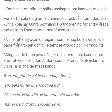
- Det här är ett sätt att hålla kunskapen om hantverket vid liv.
F
ör att fö
rsä
kra sig om att m
ä
nniskor ocks
å
i framtiden ska
kunna kola har
Ö
stra S
ö
rmlands Gruvf
ö
rening f
ör andra
å
ret i
rad en kurs i samarbete med Vuxenskolan.
- Vi har
å
tta stycken deltagare som l
ä
r sig kola. Det
är folk
b
å
de fr
å
n trakten och till exempel Arboga och Norrkö
ping.
M
å
nga
är de bitterljuva s
å
nger och poem som handlar om
arbetet vid milan. Dan Anderssons dikter ur
”
Kolvaktarens
visor” ä
r bland de mest k
ä
nda.
Bort, l
ä
ngtande vekhet ur sotiga brö
st,
vik, bekymmer ur snö
h
ö
ljda bo!
Vi ha eld, vi ha k
ö
tt, vi ha brä
nnvin till trö
st,
här ä
r helg, djupt i skogarnas ro!