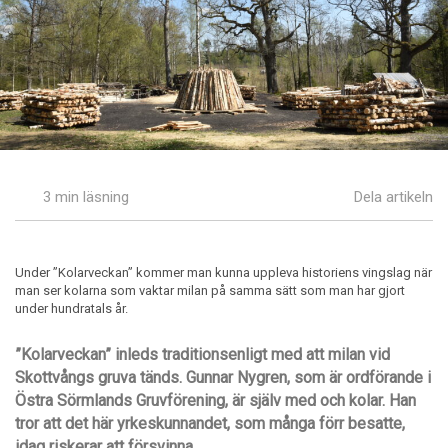
3 min läsning
Dela artikeln
Under ”Kolarveckan” kommer man kunna uppleva historiens vingslag när
man ser kolarna som vaktar milan på samma sätt som man har gjort
under hundratals år.
”
Kolarveckan
”
inleds traditionsenligt med att milan vid
Skottv
å
ngs gruva t
änds. Gunnar Nygren
,
som är ordf
örande i
Ö
stra S
ö
rmlands Gruvf
ö
rening
, ä
r sjä
lv med och kolar. H
an
t
ror att det h
ä
r yrkeskunnandet, som m
å
nga förr besatte,
idag riskerar att fö
rsvinna.