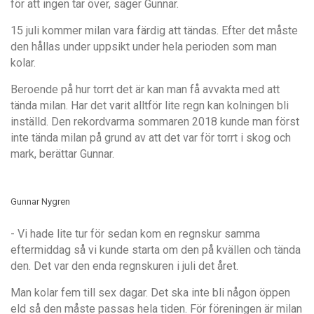
f
ör att ingen tar ö
ver, s
äger Gunnar.
15 juli kommer milan vara f
ä
rdig att t
ä
ndas. Efter det måste
den hå
llas under uppsikt under hela perioden som man
kolar.
Beroende p
å
hur torrt det
ä
r kan man f
å
avvakta med att
t
ä
nda milan. Har det varit alltför lite regn kan kolningen bli
inst
ä
lld. Den rekordvarma sommaren 2018 kunde man först
inte t
ä
nda milan p
å
grund av att det var för torrt i skog och
mark, ber
ättar Gunnar.
Gunnar Nygren
- Vi hade lite tur för sedan kom en regnskur samma
eftermiddag s
å
vi kunde starta om den p
å
kv
ä
llen och t
ända
den. Det var den enda regnskuren i juli det
å
ret.
Man kolar fem till sex dagar. Det ska inte bli n
å
gon ö
ppen
eld s
å
den m
å
ste passas hela tiden. Fö
r f
ö
reningen ä
r milan