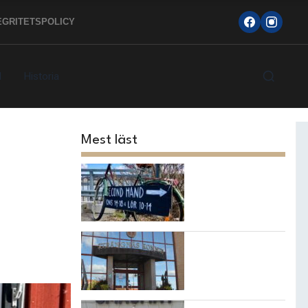
EGRITETSPOLICY
d
Historia
Mest läst
Topp 10
loppisarna i
Strängnäs
kommun
7 bästa
restaurangerna i
Strängnäs!