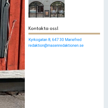
Smashat
strängnäs –
Populärast i stan
Kontakta oss!
Kyrkogatan 8, 647 30 Mariefred
redaktion@masenredaktionen.se