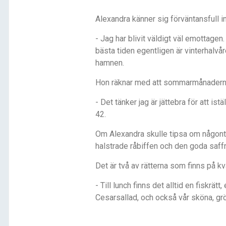
Alexandra känner sig förväntansfull in
- Jag har blivit väldigt väl emottage
bästa tiden egentligen är vinterhalvår
hamnen.
Hon räknar med att sommarmånaderna 
- Det tänker jag är jättebra för att is
42.
Om Alexandra skulle tipsa om någontin
halstrade råbiffen och den goda saff
Det är två av rätterna som finns på 
- Till lunch finns det alltid en fiskrätt
Cesarsallad, och också vår sköna, grö