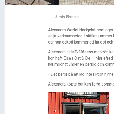
3 min läsning
Alexandra Wedel
Hedqvist som ä
ger
sälja verksamheten. Istället kommer h
där hon också kommer att ha ost och de
Alexandra är MT/Måsens matkrönikör.
hon haft Elsas Ost & Deli i Mariefred 
har mognat under en period och komme
- Det beror på att jag inte riktigt hi
Alexandra köpte butiken förra sommare