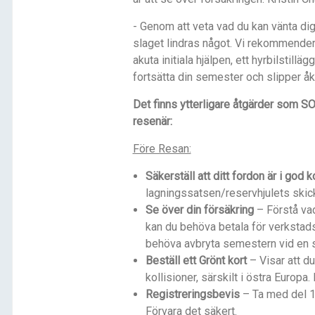
- Genom att veta vad du kan vänta dig
slaget lindras något. Vi rekommendera
akuta initiala hjälpen, ett hyrbilstillä
fortsätta din semester och slipper å
Det finns ytterligare åtgärder som S
resenär:
Före Resan:
Säkerställ att ditt fordon är i god k
lagningssatsen/reservhjulets skic
Se över din försäkring
– Förstå vad
kan du behöva betala för verkstads
behöva avbryta semestern vid en 
Beställ ett Grönt kort
– Visar att du
kollisioner, särskilt i östra Europa
Registreringsbevis
– Ta med del 1 
Förvara det säkert.