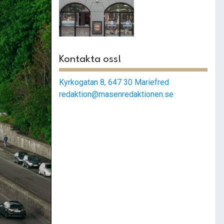
Smashat
strängnäs –
Populärast i stan
Kontakta oss!
Kyrkogatan 8, 647 30 Mariefred
redaktion@masenredaktionen.se