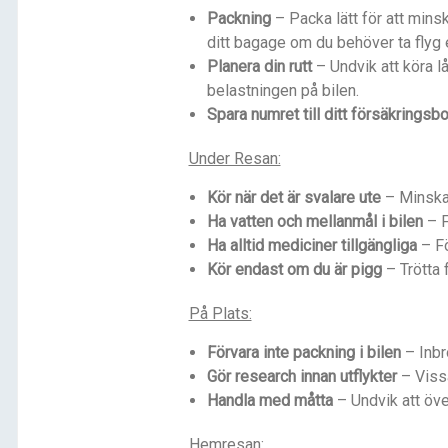
Packning
– Packa lätt för att mins
ditt bagage om du behöver ta flyg e
Planera din rutt
– Undvik att köra l
belastningen på bilen.
Spara numret till ditt försäkringsb
Under Resan:
Kör när det är svalare ute
– Minska
Ha vatten och mellanmål i bilen
– F
Ha alltid mediciner tillgängliga
– Fö
Kör endast om du är pigg
– Trötta 
På Plats:
Förvara inte packning i bilen
– Inbr
Gör research innan utflykter
– Vissa
Handla med måtta
– Undvik att öve
Hemresan: