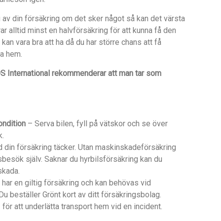
 av din försäkring om det sker något så kan det värsta
r alltid minst en halvförsäkring för att kunna få den
gg kan vara bra att ha då du har större chans att få
ka hem.
OS International rekommenderar att man tar som
ondition
– Serva bilen, fyll på vätskor och se över
k.
 din försäkring täcker. Utan maskinskadeförsäkring
besök själv. Saknar du hyrbilsförsäkring kan du
skada.
 har en giltig försäkring och kan behövas vid
. Du beställer Grönt kort av ditt försäkringsbolag.
för att underlätta transport hem vid en incident.