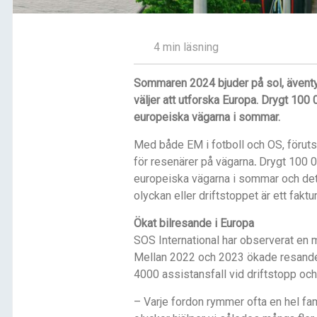
4 min läsning
Sommaren 2024 bjuder på sol, äventy
väljer att utforska Europa. Drygt 10
europeiska vägarna i sommar.
Med både EM i fotboll och OS, förut
för resenärer på vägarna
.
Drygt 100 0
europeiska vägarna i sommar och det g
olyckan eller driftstoppet är ett faktu
Ökat bilresande i Europa
SOS International har observerat en m
Mellan 2022 och 2023 ökade resandet 
4000 assistansfall vid driftstopp och
– Varje fordon rymmer ofta en hel fam