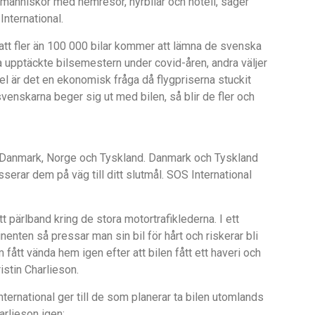
 människor med hemresor, hyrbilar och hotell, säger
International.
att fler än 100 000 bilar kommer att lämna de svenska
a upptäckte bilsemestern under covid-åren, andra väljer
 del är det en ekonomisk fråga då flygpriserna stuckit
 svenskarna beger sig ut med bilen, så blir de fler och
Danmark, Norge och Tyskland. Danmark och Tyskland
sserar dem på väg till ditt slutmål. SOS International
tt pärlband kring de stora motortrafiklederna. I ett
nenten så pressar man sin bil för hårt och riskerar bli
fått vända hem igen efter att bilen fått ett haveri och
istin Charlieson.
ternational ger till de som planerar ta bilen utomlands
arlieson igen: