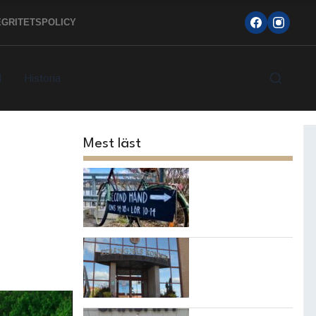
EGRITETSPOLICY
d
Historia
Mest läst
Topp 10
loppisarna i
Strängnäs
kommun
7 bästa
restaurangerna i
Strängnäs!