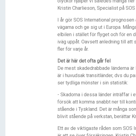
olyckor hjälper vi således många fler
Kristin Charlieson, Specialist på SOS 
I år gör SOS International prognosen 
vägarna och ge sig ut i Europa. Mång
elbilen i stället för flyget och för en
iväg uppåt. Oavsett anledning till att
fler för varje år.
Det är här det ofta går fel
De mest skadedrabbade länderna är 
är i huvudsak transitländer, dvs du pa
ser tydliga mönster i sin statistik:
- Skadorna i dessa länder inträffar i e
försök att komma snabbt ner till konti
stående i Tyskland. Det är många som 
blivit stående på verkstan, berättar Kr
Ett av de viktigaste råden som SOS In
är att se över försäkringen. Kristin Ch