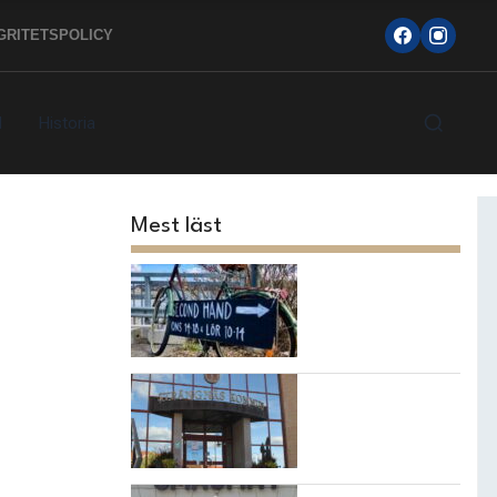
GRITETSPOLICY
d
Historia
Mest läst
Topp 10
loppisarna i
Strängnäs
kommun
7 bästa
restaurangerna i
Strängnäs!