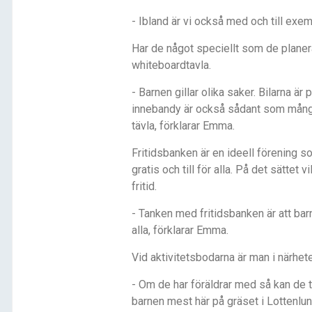
- Ibland är vi också med och till exem
Har de något speciellt som de planer
whiteboardtavla.
- Barnen gillar olika saker. Bilarna ä
innebandy är också sådant som många g
tävla, förklarar Emma.
Fritidsbanken är en ideell förening s
gratis och till för alla. På det sättet vi
fritid.
- Tanken med fritidsbanken är att barn
alla, förklarar Emma.
Vid aktivitetsbodarna är man i närhet
- Om de har föräldrar med så kan de ti
barnen mest här på gräset i Lottenlun