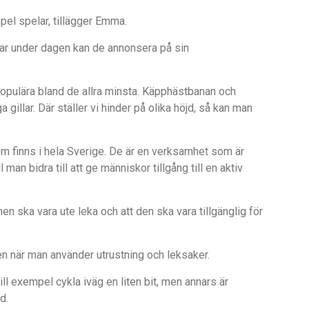
pel spelar, tillägger Emma.
ar under dagen kan de annonsera på sin
r populära bland de allra minsta. Käpphästbanan och
illar. Där ställer vi hinder på olika höjd, så kan man
om finns i hela Sverige. De är en verksamhet som är
ll man bidra till att ge människor tillgång till en aktiv
en ska vara ute leka och att den ska vara tillgänglig för
en när man använder utrustning och leksaker.
ll exempel cykla iväg en liten bit, men annars är
d.