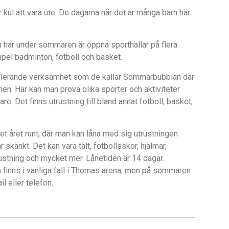
r kul att vara ute. De dagarna när det är många barn här
har under sommaren är öppna sporthallar på flera
mpel badminton, fotboll och basket.
lerande verksamhet som de kallar Sommarbubblan där
unen. Här kan man prova olika sporter och aktiviteter
re. Det finns utrustning till bland annat fotboll, basket,
t året runt, där man kan låna med sig utrustningen
känkt. Det kan vara tält, fotbollsskor, hjälmar,
rustning och mycket mer. Lånetiden är 14 dagar.
n finns i vanliga fall i Thomas arena, men på sommaren
l eller telefon.