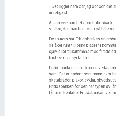
- Det ligger nära där jag bor och det ä
är roligast.
Annan verksamhet som Fritidsbanken 
ställen, där man kan testa på till exe
Dessutom har Fritidsbanken en ambu
de åker runt till olika platser i komm
själv eller tillsammans med fritidsleda
frisbee och mycket mer.
Fritidsbanken har också en verksamhe
hem. Det är sådant som människor har s
skatebrädor, pjäxor, cyklar, skyddsut
Fritidsbanken för den här typen av lå
får man kontakta Fritidsbanken via mai