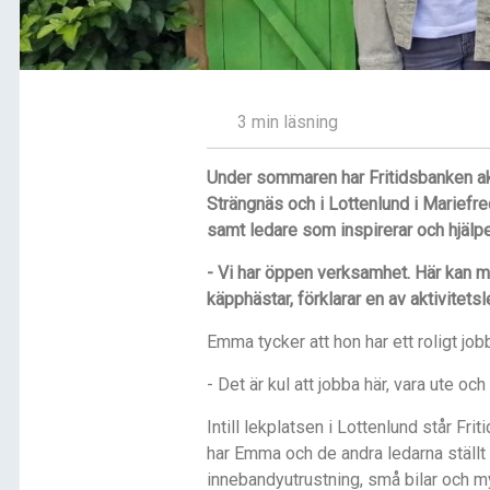
3 min läsning
Under sommaren har Fritidsbanken akt
Strängnäs och i Lottenlund i Mariefre
samt ledare som inspirerar och hjälper 
- Vi har öppen verksamhet. Här kan ma
käpphästar, förklarar en av aktivitet
Emma tycker att hon har ett roligt jobb
- Det är kul att jobba här, vara ute och 
Intill lekplatsen i Lottenlund står F
har Emma och de andra ledarna ställt 
innebandyutrustning, små bilar och m