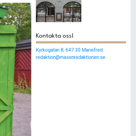
Smashat
strängnäs –
Populärast i stan
Kontakta oss!
Kyrkogatan 8, 647 30 Mariefred
redaktion@masenredaktionen.se