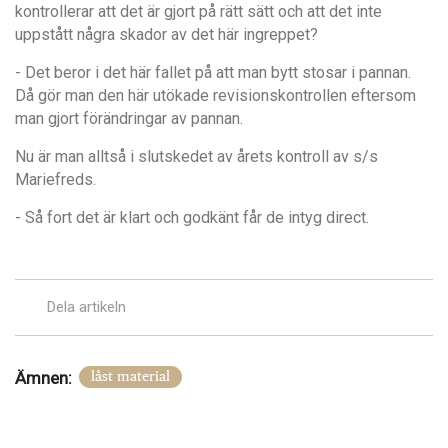
kontrollerar att det är gjort på rätt sätt och att det inte
uppst
å
tt n
å
gra skador av det här ingreppet?
- Det beror i det här fallet på att man bytt stosar i pannan.
Då gö
r man den h
är utökade revisionskontrollen eftersom
man gjort förändringar av pannan.
Nu är man alltså i slutskedet av
å
rets kontroll av s/s
Mariefreds.
- S
å fort det är klart och godkä
nt f
å
r de intyg direct.
Dela artikeln
Ämnen:
låst material