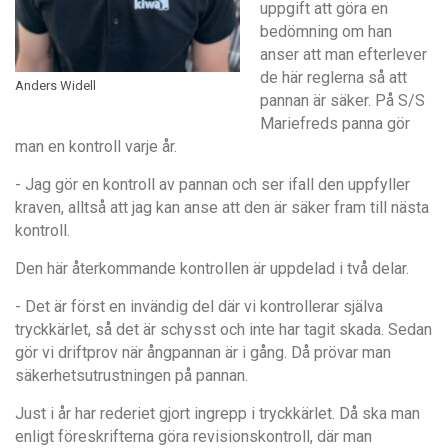
uppgift att göra en
bedömning om han
anser att man efterlever
de här reglerna så att
Anders Widell
pannan är säker. På S/S
Mariefreds panna gör
man en kontroll varje
å
r.
- Jag gör en kontroll av pannan och ser ifall den uppfyller
kraven, alltså att jag kan anse att den är säker fram till nästa
kontroll.
Den här
å
terkommande kontrollen är uppdelad i två delar.
- Det
ä
r f
ö
rst en inv
ändig del där vi kontrollerar själva
tryckkä
rlet
, så
det
är schysst och inte har tagit skada. Sedan
gör vi driftprov när
å
ngpannan ä
r i gå
ng. Då prö
var
man
säkerhetsutrustningen på pannan.
Just i
å
r har rederiet gjort ingrepp i tryckkärlet. Då ska man
enligt föreskrifterna göra revisionskontroll, där man