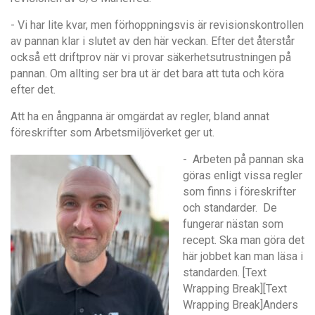
- Vi har lite kvar, men förhoppningsvis är revisionskontrollen
av pannan klar i slutet av den här veckan. Efter det
å
terst
å
r
också ett driftprov nä
r vi provar s
äkerhetsutrustningen på
pannan. Om allting ser bra ut är det bara att tuta och köra
efter det.
Att ha en
å
ngpanna ä
r omg
ärdat av regler, bland annat
föreskrifter som Arbetsmiljöverket ger ut.
- Arbeten på pannan ska
göras enligt vissa regler
som finns i föreskrifter
och standarder. De
fungerar nästan som
recept. Ska man göra det
här jobbet kan man läsa i
standarden.
[Text
Wrapping Break][Text
Wrapping Break]
Anders