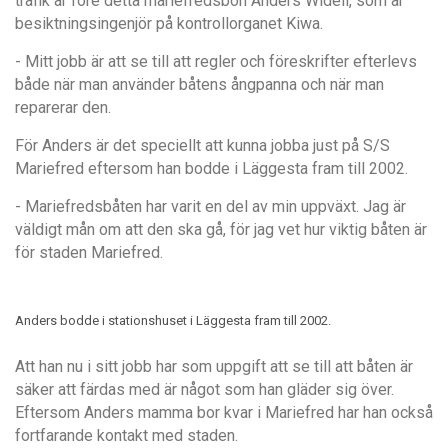
trafik är före detta mariefredsbon Anders Widell, som är
besiktningsingenjör på kontrollorganet Kiwa.
- Mitt jobb är att se till att regler och föreskrifter efterlevs
både när man använder båtens ångpanna och när man
reparerar den.
Fö
r Anders
är det speciellt att kunna jobba just på S/S
Mariefred eftersom han bodde i Läggesta fram till 2002.
- Mariefredsbå
ten har varit en del av min uppväxt. Jag är
väldigt m
å
n om att den ska g
å
, för jag vet hur viktig b
å
ten
ä
r
f
ör staden Mariefred.
Anders bodde i stationshuset i Läggesta fram till 2002.
Att han nu i sitt jobb har som uppgift att se till att b
å
ten
är
säker att färdas med är n
å
got som han glä
der sig
över.
Eftersom Anders mamma bor kvar i Mariefred har han också
fortfarande kontakt med staden.