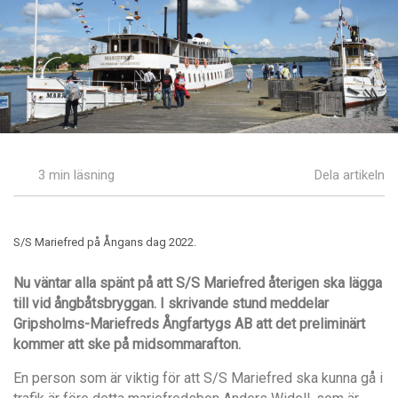
3 min läsning
Dela artikeln
S/S Mariefred på Ångans dag 2022.
Nu vä
ntar alla sp
ä
nt p
å att S/S
Mariefred
å
terigen ska lägga
till vid
å
ngb
å
tsbryggan. I skrivande stund meddelar
Gripsholms-Mariefreds
Å
ngfartygs AB att det preliminärt
kommer att ske på midsommarafton.
En person som är viktig för att S/S Mariefred ska kunna gå i