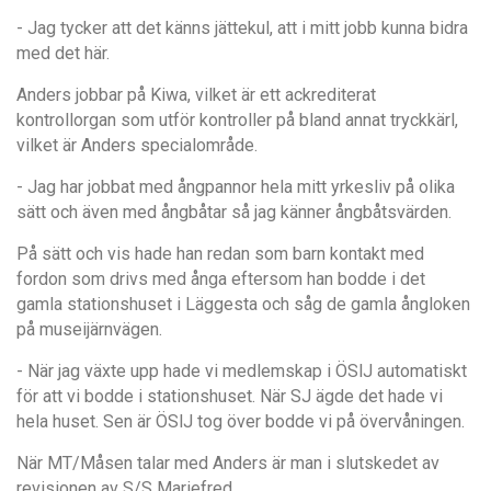
- Jag tycker att det känns jättekul, att i mitt jobb kunna bidra
med det här.
Anders jobbar på Kiwa, vilket är ett ackrediterat
kontrollorgan som utför kontroller på bland annat tryckkärl,
vilket ä
r Anders specialområ
de.
- Jag har jobbat med
å
ngpannor hela mitt yrkesliv på olika
sätt och ä
ven med å
ngb
å
tar s
å jag känner
å
ngb
å
tsvärden.
På sätt och vis hade han redan som barn kontakt med
fordon som drivs med
å
nga eftersom han bodde i det
gamla stationshuset i Läggesta och s
å
g de gamla
å
ngloken
på museijärnvägen.
- N
är jag växte upp hade vi medlemskap i ÖSlJ automatiskt
för att vi bodde i stationshuset. Nä
r SJ
ägde det hade vi
hela huset. Sen är ÖSlJ tog över bodde vi på ö
verv
å
ningen.
När MT/M
å
sen talar med Anders är man i slutskedet av
revisionen av S/S Mariefred.