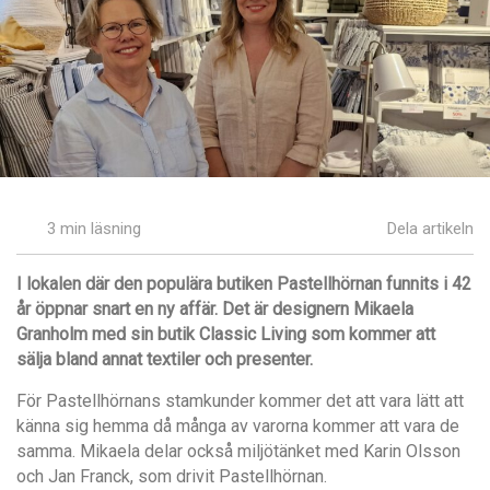
3 min läsning
Dela artikeln
I lokalen dä
r den populära butiken Pastellh
örnan funnits i 42
år
öppnar snart en ny affär. Det är designern Mikaela
Granholm med sin butik Classic Living som kommer att
sä
lja bland annat textiler och presenter.
För Pastellhörnans stamkunder kommer det att vara lätt att
känna sig hemma då många av varorna kommer att vara de
samma. Mikaela delar också miljötänket med Karin Olsson
och Jan Franck, som drivit Pastellhörnan.