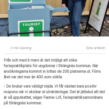
3 min läsning
Dela artikeln
Fr
ån och med 6 mars är det möjligt att söka
feriepraktikplats för ungdomar i Strängnäs kommun. När
ansökningarna kommit in lottas de 200 platserna ut. Fö
rra
året var det mer än 400 som sökte.
- De brukar vara väldigt nöjda. Vi f
år nästan bara positiv
respons när vi skickar ut utvärderingar. Det är jättekul att det
är så uppskattat, sä
ger Fannie Löf, feriepraktiksamordnare
på Strängnäs kommun.