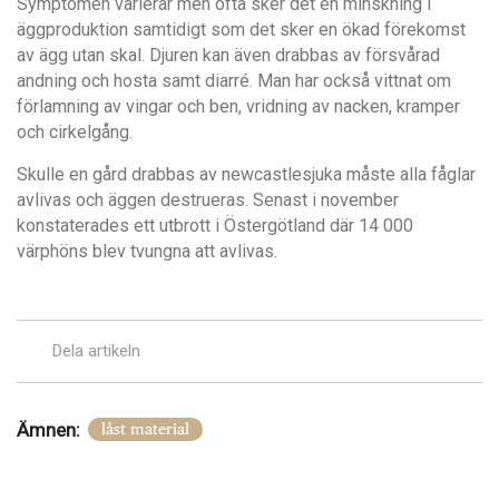
Symptomen varierar men ofta sker det en minskning i
äggproduktion samtidigt som det sker en ökad förekomst
av ägg utan skal. Djuren kan även drabbas av försvårad
andning och hosta samt diarré. Man har också vittnat om
förlamning av vingar och ben, vridning av nacken, kramper
och cirkelgång.
Skulle en gård drabbas av newcastlesjuka måste alla fåglar
avlivas och äggen destrueras. Senast i november
konstaterades ett utbrott i Östergötland där 14 000
värphöns blev tvungna att avlivas.
Dela artikeln
Ämnen:
låst material