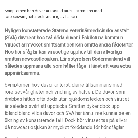
Symptomen hos duvor är törst, diarré tillsammans med
rörelsesvårigheter och vridning av halsen.
Nyligen konstaterade Statens veterinärmedicinska anstalt
(SVA) duvpest hos två döda duvor i Eskilstuna kommun.
Viruset är mycket smittsamt och kan smitta andra fågelarter.
Hos hönsfåglar kan viruset ge upphov till den allvarliga
smittan newcastlesjukan. Länsstyrelsen Södermanland vill
således uppmana alla som håller fågel i länet att vara extra
uppmärksamma.
Symptomen hos duvor är törst, diarré tillsammans med
rörelsesvårigheter och vridning av halsen. De duvor som
drabbas hittas ofta döda utan sjukdomstecken och viruset
är således svårt att upptäcka. Smittan dyker dock upp
ibland bland vilda duvor och SVA har ännu inte kunnat se en
ökning av konstaterade fall. Dock bör viruset tas på allvar
då newcastlesjukan är mycket förödande för hönsfåglar.