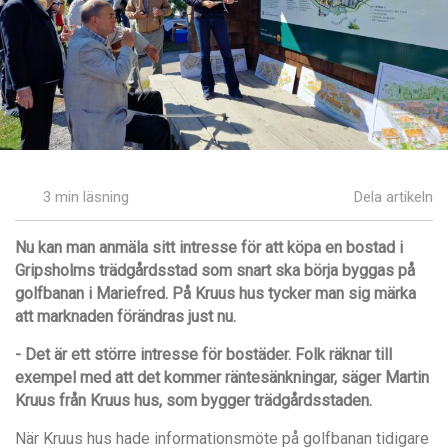
3 min läsning
Dela artikeln
Nu kan man anmäla sitt intresse för att köpa en bostad i
Gripsholms trädg
årdsstad som snart ska börja byggas på
golfbanan i Mariefred. På Kruus hus tycker man sig märka
att marknaden förändras just nu.
- Det är ett större intresse fö
r bostäder. Folk räknar till
exempel med att det kommer rä
ntesänkningar, sä
ger Martin
Kruus från Kruus hus, som bygger trädg
årdsstaden.
När Kruus hus hade informationsmöte på golfbanan tidigare