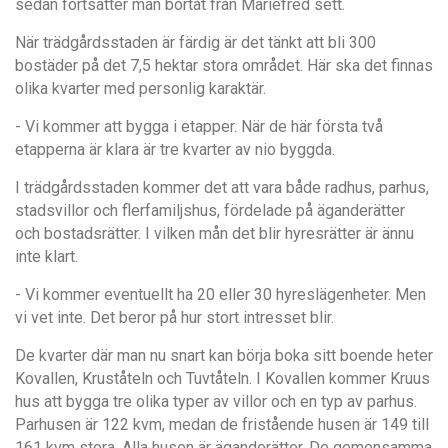
sedan fortsätter man bortåt från Mariefred sett.
När trädgårdsstaden är färdig är det tänkt att bli 300
bostäder på det 7,5 hektar stora området. Här ska det finnas
olika kvarter med personlig karaktär.
- Vi kommer att bygga i etapper. När de här första två
etapperna är klara är tre kvarter av nio byggda.
I trädgårdsstaden kommer det att vara både radhus, parhus,
stadsvillor och flerfamiljshus, fördelade på äganderätter
och bostadsrätter. I vilken mån det blir hyresrätter är ännu
inte klart.
- Vi kommer eventuellt ha 20 eller 30 hyreslägenheter. Men
vi vet inte. Det beror på hur stort intresset blir.
De kvarter där man nu snart kan börja boka sitt boende heter
Kovallen, Kruståteln och Tuvtåteln. I Kovallen kommer Kruus
hus att bygga tre olika typer av villor och en typ av parhus.
Parhusen är 122 kvm, medan de fristående husen är 149 till
161 kvm stora. Alla husen är äganderätter. De gemensamma