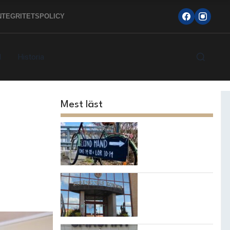
NTEGRITETSPOLICY
d
Historia
Mest läst
Topp 10
loppisarna i
Strängnäs
kommun
7 bästa
restaurangerna i
Strängnäs!