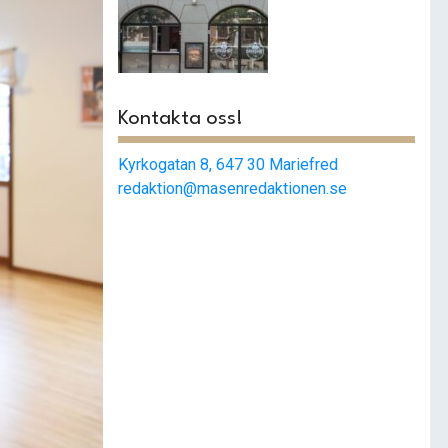
Smashat
strängnäs –
Populärast i stan
Kontakta oss!
Kyrkogatan 8, 647 30 Mariefred
redaktion@masenredaktionen.se