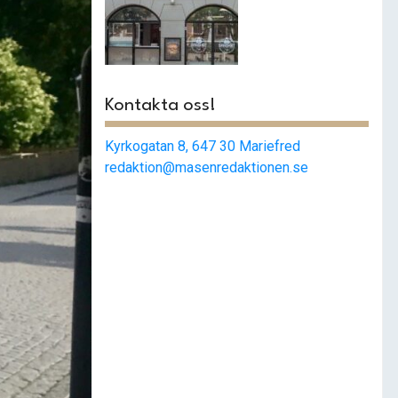
Smashat
strängnäs –
Populärast i stan
Kontakta oss!
Kyrkogatan 8, 647 30 Mariefred
redaktion@masenredaktionen.se