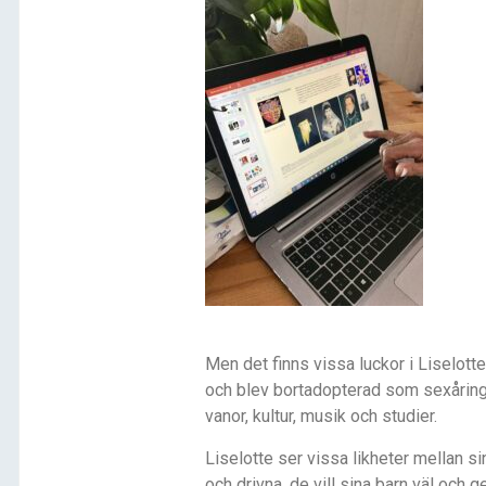
Men det finns vissa luckor i Liselot
och blev bortadopterad som sex
å
rin
vanor, kultur, musik och studier.
Liselotte ser vissa likheter mellan si
och drivna, de vill sina barn väl och 