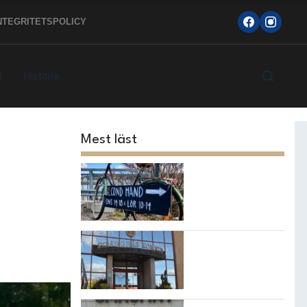
NTEGRITETSPOLICY
d
Historia
Mest läst
Topp 10
loppisarna i
Strängnäs
kommun
7 bästa
restaurangerna i
Strängnäs!