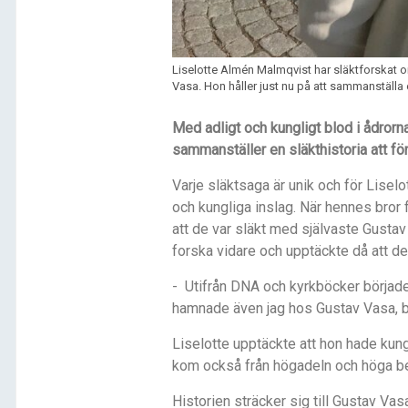
Liselotte Almén Malmqvist har släktforskat 
Vasa. Hon håller just nu på att sammanställa 
Med adligt och kungligt blod i ådrorn
sammanställer en släkthistoria att för
Varje släktsaga är unik och fö
r Liselo
och kungliga inslag. Nä
r hennes bror 
att de var släkt med självaste Gustav
forska vidare och upptä
ckte d
å att de
- Utifrån DNA och kyrkböcker började 
hamnade även jag hos Gustav Vasa, be
Liselotte upptäckte att hon hade kun
kom också fr
å
n högadeln och höga bef
Historien sträcker sig till Gustav Va