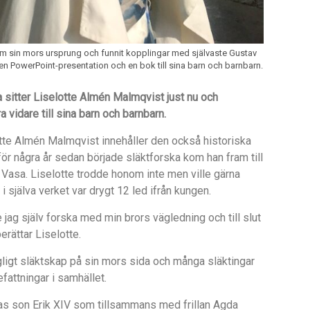
om sin mors ursprung och funnit kopplingar med självaste Gustav
en PowerPoint-presentation och en bok till sina barn och barnbarn.
a sitter Liselotte Almén Malmqvist just nu och
a vidare till sina barn och barnbarn.
tte Alm
é
n Malmqvist inneh
å
ller den också historiska
f
ör n
å
gra
å
r sedan började släktforska kom han fram till
 Vasa. Liselotte trodde honom inte men ville gärna
 i själva verket var drygt 12 led ifr
å
n kungen.
jag själv forska med min brors vägledning och till slut
rättar Liselotte.
gligt släktskap på sin mors sida och m
å
nga släktingar
attningar i samhället.
sas son Erik XIV som tillsammans med frillan Agda