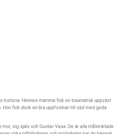
tes historia. Hennes mamma fick en traumatisk uppväxt
g. Hon fick dock en bra uppfostran till slut med goda
n mor, sig själv och Gustav Vasa. De ä
r alla m
å
linriktade
genom olika tillfälligheter och möjligheter har de hamnat