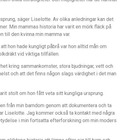
ursprung, säger Liselotte. Av olika anledningar kan det
mmer. Min mammas historia har varit en mörk fläck på
den till den kvinna min mamma var.
att hon hade kungligt p
å
brå var hon alltid m
å
n om
kdräkt vid viktiga tillfällen.
arhet kring sammankomster, stora bjudningar, vett och
 helst och att det finns någon slags värdighet i det man
rit stolt om hon f
å
tt veta sitt kungliga ursprung.
nen från min barndom genom att dokumentera och ta
ar Liselotte. Jag kommer också ta kontakt med några
tydelse i min fortsatta efterforskning om min moders