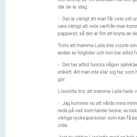
dä
r de
är idag.
- Det är viktigt att man får veta sitt 
vara viktigt att veta varifrån man ko
papperet, så det är fint att knyta an 
Trots att mamma Laila inte visste om 
andan av högtider och hon bar alltid fol
- Det har alltid funnits någon självkl
etikett. Att man inte klär sig hur som
gör.
Liselotte tror att mamma Laila hade va
- Jag kommer nu att vårda mina min
reda på vad som hände henne, avslut
viktiga nyckelpersoner som kan få be
sida.