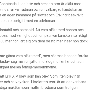
 Constantia. Liselotte och hennes bror ä
r sl
äkt med
ennes far var r
å
dman och en välbärgad handelsman
e en egen kammare på slottet och Erik har beskrivit
 senare bortgift med en adelsman.
 instabil och paranoid. Att vara släkt med honom och
ippas med vänlighet och empati, var kanske inte riktigt
. Ju mer hon lä
rt sig om dem
desto mer inser hon dock
 inte gärna vara släkt med”, men när man började forska
ustav såg man en jättefin dialog mellan far och son.
ighet mellan familjemedlemmarna.
e att Erik XIV blev som han blev. Som liten blev han
 och halvsyskon. Liselottes teori är att det var hans
lodiga maktkampen mellan bröderna som troligen