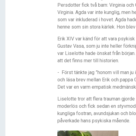
Persdotter fick två barn: Virginia och
Virginia. Agda var inte kunglig, men h
som var inkluderad i hovet. Agda had
henne som sin stora kärlek. Hon blev
Erik XIV var kä
nd f
ör att vara psykisk
Gustav Vasa, som ju inte heller förkn
var Liselotte hade önskat fr
å
n början
att det finns mer till historien.
- Först tänkte jag ”honom vill man ju
och läsa brev mellan Erik och pappa G
Det var en varm empatisk medmänskl
Liselotte tror att flera trauman gjord
moderlös och fick sedan en styvmoder
kungliga fostran, avundsjukan och b
p
å
verkade hans psykiska m
å
ende.