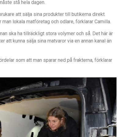
må
ste st
å hela dagen.
brukare att s
ä
lja sina produkter till butikerna direkt.
 man lokala matföretag och odlare, fö
rklarar Camilla.
man ska ha tillr
ä
ckligt stora volymer och s
å. Det h
är ä
r
er att kunna s
ä
lja sina matvaror via en annan kanal
ä
n
ördelar som att man sparar ned p
å
frakterna, fö
rklarar