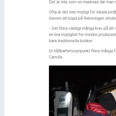
Det ä
r inte som en marknad d
ä
r man 
Ofta
ä
r det inte mö
jligt f
ör lokala jord
Genom att kö
pa p
å Rekoringen st
öder
- Det finns v
ä
ldigt m
å
nga krav p
å
att 
en bra möjlighet för mindre producent
bara traditionella butiker.
Ur hå
llbarhetssynpunkt finns m
å
nga f
Camilla.