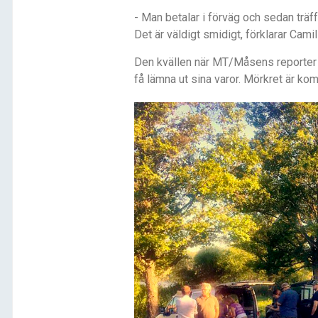
- Man betalar i f
ö
rvä
g och sedan tr
ä
f
Det är vä
ldigt smidigt, f
ö
rklarar Camil
Den kv
ä
llen n
är MT/M
å
sens reporte
f
å lä
mna ut sina varor. Mö
rkret ä
r kom