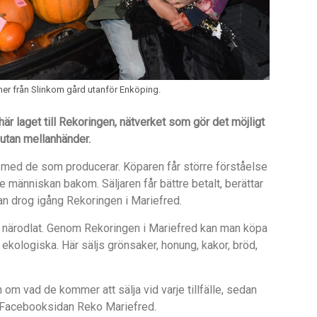
er från Slinkom gård utanför Enköping.
h
är laget till Rekoringen, nätverket som g
ö
r det m
öjligt
utan mellanh
änder.
 med de som producerar. Köparen får större förståelse
 människan bakom. Säljaren får bättre betalt, berättar
an drog igång Rekoringen i Mariefred.
 närodlat. Genom Rekoringen i Mariefred kan man k
ö
pa
r ekologiska. H
är säljs gr
önsaker, honung, kakor, brö
d,
on om vad de kommer att s
ä
lja vid varje tillf
ä
lle, sedan
 Facebooksidan Reko Mariefred.