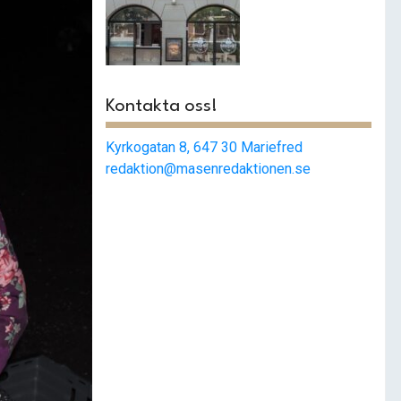
Smashat
strängnäs –
Populärast i stan
Kontakta oss!
Kyrkogatan 8, 647 30 Mariefred
redaktion@masenredaktionen.se