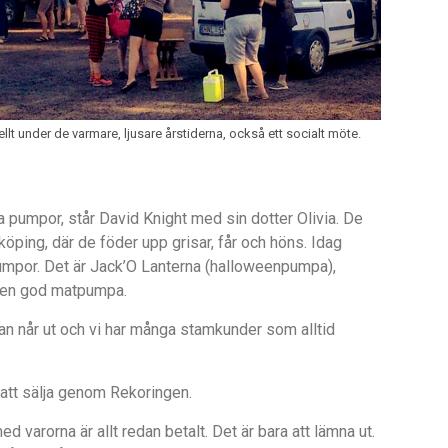
llt under de varmare, ljusare årstiderna, också ett socialt möte.
a pumpor, st
å
r David Knight med sin dotter Olivia. De
k
ö
ping, d
ä
r de f
öder upp grisar, f
å
r och hö
ns. Idag
pumpor. Det
ä
r Jack
’
O Lanterna (halloweenpumpa),
 en god matpumpa.
an nå
r ut och vi har m
å
nga stamkunder som alltid
att s
älja genom Rekoringen.
med varorna
ä
r allt redan betalt. Det
ä
r bara att l
ämna ut.