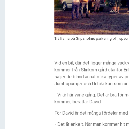
Träffarna på Gripsholms parkering blir, specie
Vid en bil, d
är det ligger m
å
nga vackr
kommer fr
å
n Slinkom g
å
rd utanfö
r En
sä
ljer de bland annat olika typer av 
Jumbopumpa, och Uchiki kuri som
är
- Vi ä
r h
ä
r varje g
å
ng. Det ä
r bra fö
r m
kommer, ber
ättar David.
F
ö
r David
är det m
å
nga fördelar med 
- Det
är enkelt. Nä
r man kommer hit 