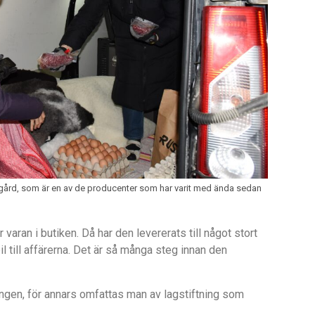
 gård, som är en av de producenter som har varit med ända sedan
r varan i butiken. Då
har den levererats till n
å
got stort
 till aff
ä
rerna. Det
är så m
å
nga steg innan den
ngen, f
ör annars omfattas man av lagstiftning som