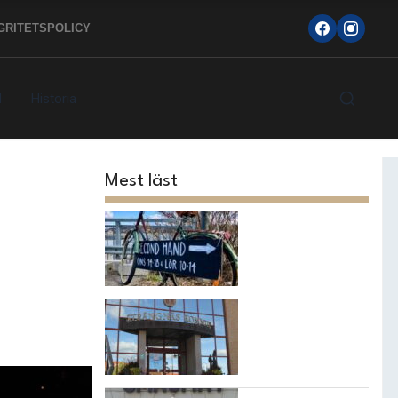
GRITETSPOLICY
d
Historia
Mest läst
Topp 10
loppisarna i
Strängnäs
kommun
7 bästa
restaurangerna i
Strängnäs!