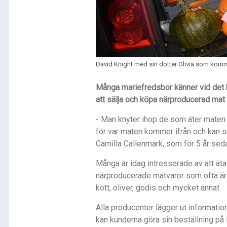
David Knight med sin dotter Olivia som komm
M
å
nga m
ariefredsbor kä
nner vid det 
att s
ä
lja och kö
pa nä
rproducerad mat 
- Man knyter ihop de som äter maten
för var maten kommer ifrån och kan se
Camilla Callenmark, som för 5 år sed
M
å
nga
ä
r idag intresserade av att
äta
nä
rproducerade matvaror som ofta
ä
k
ött, oliver, godis och mycket annat.
Alla producenter l
ä
gger ut informati
kan kunderna gö
ra sin best
ä
llning p
å