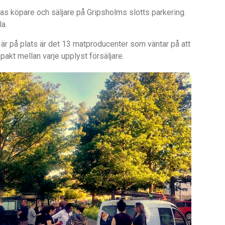
fas k
öpare och s
ä
ljare p
å Gripsholms slotts parkering.
la.
r
är på
plats
ä
r det 13 matproducenter som v
ä
ntar p
å
att
pakt mellan varje upplyst fö
rsäljare.