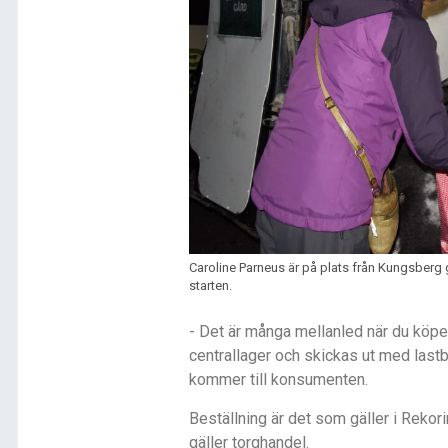
Caroline Parneus är på plats från Kungsberg
starten.
- Det
är m
å
nga mellanled n
ä
r du k
ö
pe
centrallager och skickas ut med lastbil
kommer till konsumenten.
Bestä
llning
är det som gäller i Rekori
g
äller torghandel.