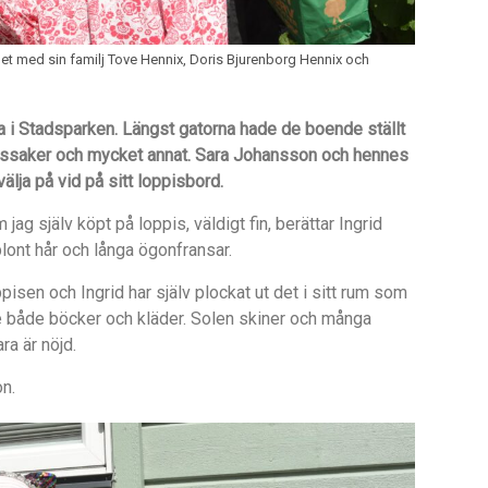
et med sin familj Tove Hennix, Doris Bjurenborg Hennix och
a i Stadsparken. Längst gatorna hade de boende ställt
adssaker och mycket annat. Sara Johansson och hennes
välja på
vid p
å sitt loppisbord.
jag själv köpt på loppis, väldigt fin, berättar Ingrid
lont hår och långa ögonfransar.
ppisen och Ingrid har själv plockat ut det i sitt rum som
e b
å
de b
öcker och kläder. Solen skiner och m
å
nga
Sara
är nöjd.
on.