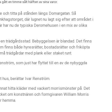
 gått en timme sålt hälften av sina varor.
 och titta på st
ånden l
ä
ngs Domargatan. S
å
hagstorget, där lugnet nu lagt sig efter att omr
å
det i
Här har nu de typiska Deromehusen i en mix av olika
 en tr
ädg
å
rdsstad. Bebyggelsen är blandad. Det finns
om finns b
å
de hyresrä
tter, bostadsr
ätter och friköpta
 små trädg
å
rdar med plank eller staket runt.
enström, som just har flyttat till en av de nybyggda
t hus,
ber
ättar Ivar Renström.
nat hitta kläder med vackert m
orrism
önster p
å
. Det
ycket om konstnären och formgivaren William Morris
er hemma.