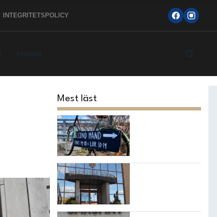
INTEGRITETSPOLICY
d
Historia
Mest läst
Topp 10
loppisarna i
Strängnäs
kommun
7 bästa
restaurangerna i
Strängnäs!