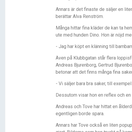
Annars är det finaste de säljer en lit
ber
ättar Alva Renström.
M
å
nga hittar fina kläder de kan ta hem 
ute med hunden Dino. Hon är nöjd med
- Jag har kö
pt en kl
änning till barnbar
Ä
ven p
å
Klubbgatan st
å
r flera loppis
Andreas Bjurenborg, Gertrud Bjurenbo
betonar att det finns m
å
nga fina sake
- Vi säljer bara bra saker, till exempel
Dessutom visar hon en reflex och en
Andreas och Tove har hittat en
å
lderd
egentligen borde spara.
Annars har Tove också en liten popup 