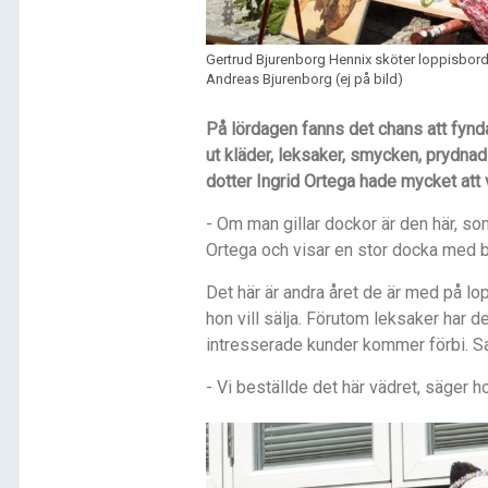
Gertrud Bjurenborg Hennix sköter loppisbord
Andreas Bjurenborg (ej på bild)
På lördagen fanns det chans att fynd
ut kläder, leksaker, smycken, prydn
dotter Ingrid Ortega hade mycket att 
- Om man gillar dockor är den här, som 
Ortega och visar en stor docka med b
Det h
är är andra
året de
ä
r med p
å lo
hon vill sälja. Förutom leksaker har d
intresserade kunder kommer fö
rbi. 
- Vi beställde det här vädret, säger h