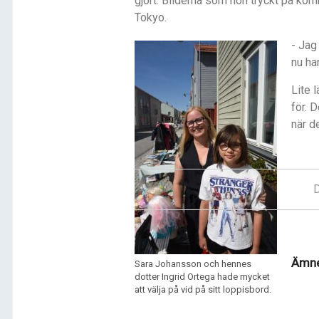
gjort. Bilderna som hon tryckt på kom
Tokyo.
- Jag
nu ha
Lite 
för. 
när d
D
Ämne
Sara Johansson och hennes
dotter Ingrid Ortega hade mycket
att välja på vid på sitt loppisbord.