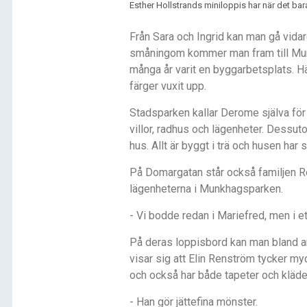
Esther Hollstrands miniloppis har när det bara
Fr
å
n Sara och Ingrid kan man gå vidare
sm
å
ningom kommer man fram till Munk
m
å
nga
å
r varit en byggarbetsplats. 
fä
rger v
uxit upp.
Stadsparken kallar Derome sjä
lva f
ö
r
villor, radhus och lägenheter. Dessut
hus. Allt är byggt i trä och husen har
På
Domargatan st
å
r också familjen R
lägenheterna i Munkhagsparken.
- Vi bodde redan i Mariefred, men i et
På deras loppisbord kan man bland an
visar sig att Elin Renström tycker m
och också
har bå
de tapeter och kläd
- Han g
ör jä
ttefina m
önster.