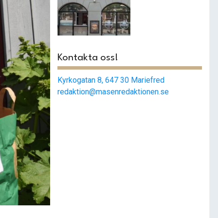
Smashat
strängnäs –
Populärast i stan
Kontakta oss!
Kyrkogatan 8, 647 30 Mariefred
redaktion@masenredaktionen.se