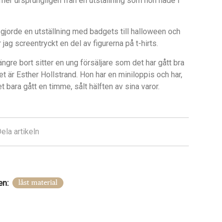
mer ursprungligen fr
å
n en utställning som hon hade i
 gjorde en utställning med badgets till halloween och
r jag screentryckt en del av figurerna på
t-hirts.
längre bort sitter en ung försäljare som det har g
å
tt bra
Det är Esther Hollstrand. Hon har en miniloppis och har,
et bara g
å
tt en timme, s
å
lt hälften av sina varor.
ela artikeln
n:
låst material