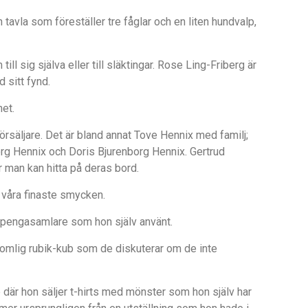
en tavla som förestä
ller tre få
glar och en liten hundvalp,
till sig själva eller till släktingar. Rose Ling-Friberg är
 sitt fynd.
net.
försäljare. Det är bland annat Tove Hennix med familj;
rg Hennix och Doris Bjurenborg Hennix. Gertrud
r man kan hitta på deras bord.
 v
å
ra finaste smycken.
 pengasamlare som hon själv använt.
omlig rubik-kub som de diskuterar om de inte
där hon säljer t-
hirts med m
önster som hon själv har