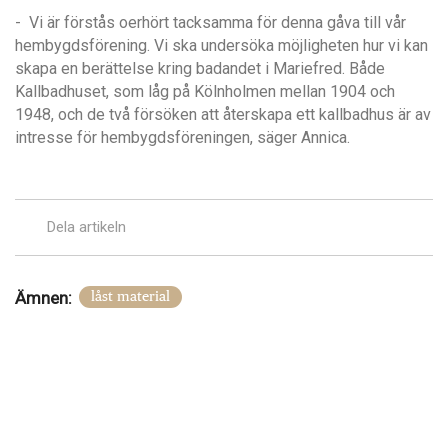
- Vi
ä
r f
ö
rst
å
s oerhört tacksamma för denna g
å
va till v
å
r
h
embygdsf
örening. Vi ska undersö
ka m
öjligheten hur vi kan
skapa en ber
ä
ttelse kring badandet i Mariefred. B
å
de
Kallbadhuset, som l
å
g p
å K
ölnholmen mellan 1904 och
1948, och de tv
å f
ö
rs
öken att
å
terskapa ett kallbadhus
ä
r av
intresse fö
r
h
embygdsf
ö
reningen, sä
ger Annica.
Dela artikeln
Ämnen:
låst material