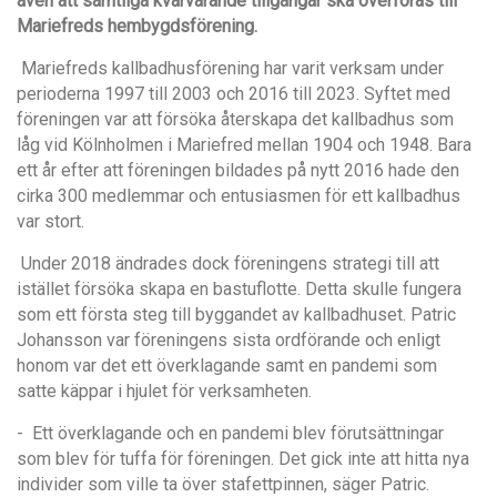
även att samtliga kvarvarande tillgångar ska överföras till
Mariefreds hembygdsförening.
Mariefreds kallbadhusf
örening har varit verksam under
perioderna 1997 till 2003 och 2016 till 2023. Syftet med
föreningen var att fö
rs
ö
ka
å
terskapa det kallbadhus som
l
å
g vid Kölnholmen i Mariefred mellan 1904 och 1948. Bara
ett
å
r efter att föreningen bildades p
å
nytt 2016 hade den
cirka 300 medlemmar och entusiasmen fö
r ett kallbadhus
var stort.
Under 2018 ä
ndrades dock föreningens strategi till att
ist
ället f
ö
rs
öka skapa en bastuflotte. Detta skulle fungera
som ett första steg till byggandet av kallbadhuset. Patric
Johansson var fö
reningens sista ordf
örande och enligt
honom var det ett överklagande samt en pandemi som
satte k
ä
ppar i hjulet för verksamheten.
- Ett överklagande och en pandemi blev fö
rutsä
ttningar
som blev fö
r tuffa f
ö
r f
öreningen. Det gick inte att hitta nya
individer som ville ta ö
ver stafettpinnen, s
ä
ger Patric.