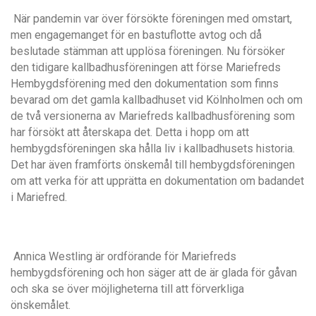
När pandemin var
ö
ver f
ö
rs
ö
kte f
ö
reningen med omstart
,
men engagemanget för en bastuflotte avtog och d
å
beslutade st
ä
mman att upplö
sa f
ö
reningen. Nu f
ö
rs
öker
den tidigare kallbadhusföreningen att fö
rse Mariefreds
Hembygdsf
örening med den dokumentation som finns
bevarad om det gamla kallbadhuset vid Kölnholmen och om
de tv
å
versionerna av Mariefreds kallbadhusfö
rening som
har f
ö
rs
ökt att
å
terskapa det. Detta i hopp om att
hembygdsföreningen ska h
å
lla liv i kallbadhusets historia.
Det har
ä
ven framfö
rts
ö
nskemå
l till hembygdsföreningen
om att verka för att uppr
ä
tta en dokumentation om badandet
i Mariefred.
Annica Westling
är ordf
örande fö
r Mariefreds
hembygdsf
örening och hon säger att de
är glada f
ö
r g
å
van
och ska se ö
ver m
öjligheterna till att förverkliga
ö
nskemå
let.