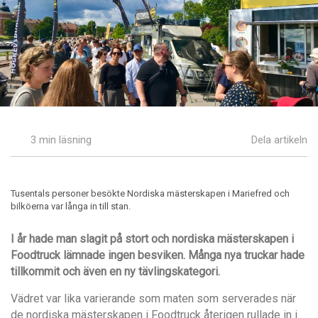
3 min läsning
Dela artikeln
Tusentals personer besökte Nordiska mästerskapen i Mariefred och
bilköerna var långa in till stan.
I år hade man slagit på stort och nordiska mästerskapen i
Foodtruck lämnade ingen besviken. Många nya truckar hade
tillkommit och även en ny tävlingskategori.
Vädret var lika varierande som maten som serverades när
de nordiska mästerskapen i Foodtruck
å
terigen rullade in i