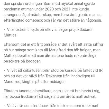
den sjunde i ordningen. Som med mycket annat gjorde
pandemin att man under 2020 och 2021 inte kunde
arrangera n
å
got mästerskap, men fö
rra
året gjorde man en
efterl
ängtad comeback och i
år var det st
ö
rre
än n
å
gonsin.
- Vi är extremt nöjda på alla vis, säger projektledaren
Mattias.
Eftersom det är ett fritt omr
å
de är det sv
å
rt att sätta siffror
på hur m
å
nga som kom till Mariefred den här helgen, men
Mattias berättar att man
å
tminstone hade rekordm
å
nga
besökare på lördagen.
- Vi vet att cirka tusen bilar stod parkerade på fältet vid IP,
och att det var bilkö från Trekanten från landsvägen till
Mariefred, långt in på eftermiddagen.
Förutom tusentals besökare, som ju är ett bra bevis i sig,
har också truckarna f
å
tt säga sitt om
å
rets matfestival.
- Vad vi får som feedback från truckarna som reser runt