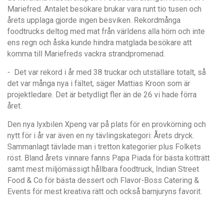
Mariefred. Antalet besökare brukar vara runt tio tusen och
å
rets upplaga gjorde ingen besviken. Rekordm
ånga
foodtrucks deltog med mat frå
n världens alla hörn och inte
ens regn och
å
ska kunde hindra matglada besökare att
komma till Mariefreds vackra strandpromenad.
- Det var rekord i år med 38 truckar och utställare totalt, så
det var många nya i fältet, säger Mattias Kroon som är
projektledare. Det är betydligt fler än de 26 vi hade förra
året.
Den nya lyxbilen Xpeng var på plats för en provkörning och
nytt fö
r i år var
även en ny tävlingskategori:
Å
rets dryck.
Sammanlagt tävlade man i tretton kategorier plus Folkets
röst. Bland
å
rets vinnare fanns Papa Piada för bästa kö
ttr
ätt
samt mest miljömä
ssigt hå
llbara foodtruck, Indian Street
Food & Co f
ör bästa dessert och Flavor-Boss Catering &
Events för mest kreativa rätt och också barnjuryns favorit.