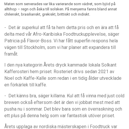
Maten som serverades var lika varierande som vädret, som bjöd på
alltihop – regn och åska till solsken. På menyerna fanns bland annat
chilenskt, brasilianskt, grekiskt, brittiskt och indiskt.
- Det är superkul att få ta hem detta pris och en ära att få
delta med vår Afro-Karibiska Foodtruckupplevelse, säger
Patricia på Flavor-Boss. Vi har fått superfin respons hela
vägen till Stockholm, som vi har planer att expandera till
framåt.
I den nya kategorin
Å
rets dryck kammade lokala Solkant
Kafferosteri hem priset. Rosteriet drivs sedan 2021 av
Noel och Kaffe-Kalle som redan i en tidig
å
lder utvecklade
en förkärlek till kaffe.
- Det känns bra, säger killarna. Kul att få vinna med just cold
brewen också eftersom det är den vi jobbat mest med att
pusha nu i sommar. Det blev bara som en överraskning och
ett plus på denna helg som var fantastisk utöver priset.
Å
rets upplaga av nordiska mästerskapen i Foodtruck var