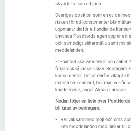
skyddet vi kan erbjuda.
Sveriges position som en av de mest
risken för att konsumenter blir målt
uppmanar därför e-handlande konsume
använda PostNords egen app är ett säk
och samtidigt säkerställa samt mins
meddelanden.
- E-handel ska vara enkel och säker
följer också vissa risker. Bedragare 
konsumenter. Det är därför viktigt at
minsta tveksamhet, bör man verifier
kundservice, säger Alexis Larsson.
Nedan följer en lista över PostNords 
bli lurad av bedragare:
Var vaksam med mejl och sms som 
inte meddelanden med länkar till b