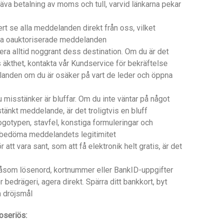
äva betalning av moms och tull, varvid länkarna pekar
t se alla meddelanden direkt från oss, vilket
 via oauktoriserade meddelanden
lera alltid noggrant dess destination. Om du är det
äkthet, kontakta vår Kundservice för bekräftelse
elanden om du är osäker på vart de leder och öppna
misstänker är bluffar. Om du inte väntar på något
stänkt meddelande, är det troligtvis en bluff
 logotypen, stavfel, konstiga formuleringar och
 bedöma meddelandets legitimitet
 att vara sant, som att få elektronik helt gratis, är det
 såsom lösenord, kortnummer eller BankID-uppgifter
ör bedrägeri, agera direkt. Spärra ditt bankkort, byt
n dröjsmål
oseriös: