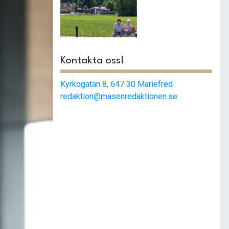
Mariefred har
begåvats med en
ny park
Kontakta oss!
Kyrkogatan 8, 647 30 Mariefred
redaktion@masenredaktionen.se