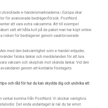
 utvecklade e-handelsmarknaderna i Europa ökar
avlor för avancerade bedrägeriförsök. PostNord
nter att vara extra vaksamma. Att till exempel
ert sätt att hålla koll på de paket man har köpt online
ka risken för bedrägerier genom oauktoriserade
. Men med den bekvämlighet som e-handel erbjuder,
använder falska länkar och meddelanden för att lura
t vara vaksam och skeptisk mot okända länkar. Vid den
a avsändaren genom att kontakta företagets
tips och råd för hur du kan skydda dig och undvika att
verkar komma från PostNord. Vi skickar vanligtvis
etalsidor. Det enda undantaget är när du tar emot