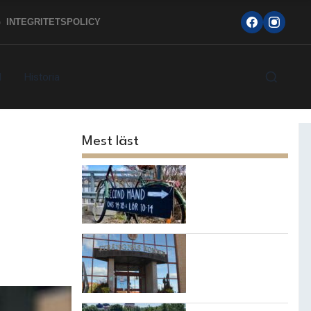
G
INTEGRITETSPOLICY
d
Historia
Mest läst
Topp 10
loppisarna i
Strängnäs
kommun
7 bästa
restaurangerna i
Strängnäs!