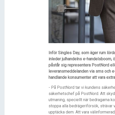
Inför Singles Day, som äger rum lörd
inleder julhandelns e-handelsboom, ök
påstår sig representera PostNord elle
leveransmeddelanden via sms och e-p
handlande konsumenter att vara ext
- På PostNord tar vi kundens säkerhet
säkerhetschef på PostNord. Att skydd
utmaning, speciellt när bedragarna kon
stoppa alla bedrägeriförsök, strävar v
upptäcka dem. Att vara välinformerad,