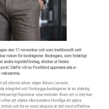
agen den 11 november och som traditionellt sett
ar risken för bedrägerier. Bedragare, som felaktigt
r andra logistikföretag, skickar ut falska
ost. Därför vill nu PostNord uppmana alla e-
ra vaksamma.
 på största allvar, säger Alexis Larsson,
a integritet och förebygga bedrägerier är en ständig
tinuerligt finjusterar sina metoder. Även om vi inte kan
i efter att stärka våra kunders förmåga att själva
 kritisk och ha en sund skepsis är det mest effektiva