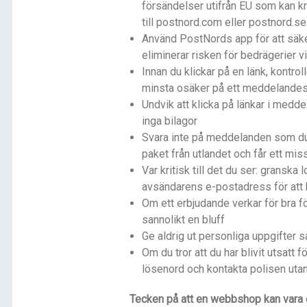
försändelser utifrån EU som kan kr
till postnord.com eller postnord.se
Använd PostNords app för att säker
eliminerar risken för bedrägerier
Innan du klickar på en länk, kontrol
minsta osäker på ett meddelandes 
Undvik att klicka på länkar i medd
inga bilagor
Svara inte på meddelanden som du 
paket från utlandet och får ett mis
Var kritisk till det du ser: granska
avsändarens e-postadress för att
Om ett erbjudande verkar för bra för
sannolikt en bluff
Ge aldrig ut personliga uppgifter
Om du tror att du har blivit utsatt f
lösenord och kontakta polisen uta
Tecken på att en webbshop kan vara 