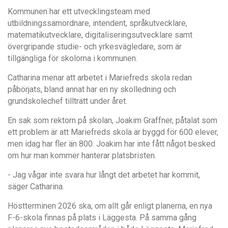
Kommunen har ett utvecklingsteam med
utbildningssamordnare, intendent, spr
å
kutvecklare,
matematikutvecklare, digitaliseringsutvecklare samt
övergripande studie- och yrkesv
ä
gledare,
som ä
r
tillg
ä
ngliga fö
r skolorna i kommunen.
Catharina menar att arbetet i Mariefreds skola redan
p
å
b
örjats, bland annat har en ny skolledning och
grundskolechef tilltr
ä
tt under
å
ret.
En sak som rektorn p
å
skolan,
Joakim Graffner
,
p
å
tala
t som
ett problem
ä
r att Mariefreds skola
är byggd f
ö
r 600 elever
,
men idag har fler än 800. Joakim
har inte f
å
tt n
å
got besked
om hur man kommer hanterar platsbristen.
- Jag v
å
gar inte svara hur l
å
ngt det arbetet har kommit,
s
ä
ger Catharina.
H
ö
stterminen 2026 ska
, om allt g
å
r enligt planerna, en nya
F-6-skola finnas p
å
plats i L
ä
ggesta. P
å
samma g
å
ng