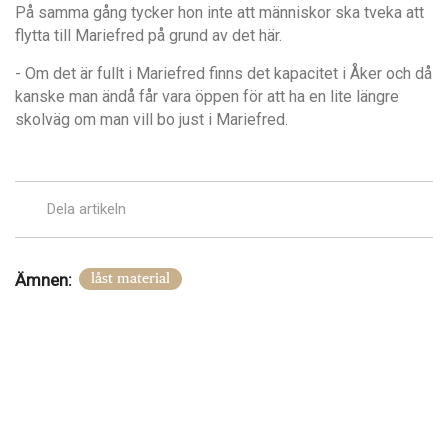
På
samma g
å
ng tycker hon inte att m
ä
nniskor ska tveka att
flytta till Mariefred p
å
grund av det h
är.
- Om det
ä
r fullt i Mariefred finns det kapacitet i
Å
ker och d
å
kanske man ändå f
å
r vara ö
ppen f
ör att ha en lite l
ängre
skolvä
g om man vill bo just i Mariefred.
Dela artikeln
Ämnen:
låst material