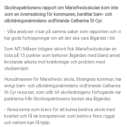
Skolinspektionens rapport om Mariefredsskolan kom inte
som en ö
verraskning f
ö
r kommunen
,
ber
ä
ttar barn- och
utbildningsn
ämndens ordf
ö
rande Catharina St Cyr.
- Våra analyser visar på samma saker som rapporten och vi
har goda förhoppningar om att det ska vara åtgärdat i tid.
Som MT/M
å
sen tidigare skrivit fick Mariefredsskolan en
lista p
å 15 punkter som beh
ö
ver å
tg
ä
rdas med bland annat
bristande arbete mot kr
ä
nkningar och problem med
studiemiljö
n.
Huvudmannen för Mariefreds skola, Str
ängnä
s kommun, har
enligt barn- och utbildningsn
ämndens ordf
ö
rande Catharina
St Cyr resurser
,
som st
å
r till skolledningens förfogande n
ä
r
punkterna fr
å
n Skolinspektionens beslut ska
å
tg
ä
rdas.
- Resurserna som kr
ä
vs för att kunna bedriva skola med
kvalitet och f
å de kompetenser som beh
övs finns riggat
och rektorn kan få
hj
älp.