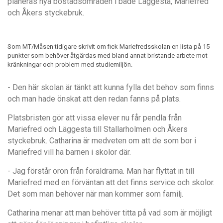
planeras nya bostadsomr
å
den i b
å
de L
ä
ggesta, Mariefred
och
Å
kers styckebruk.
Som MT/Måsen tidigare skrivit om fick Mariefredsskolan en lista på 15
punkter som behöver åtgärdas med bland annat bristande arbete mot
kränkningar och problem med studiemiljön.
- Den hä
r skolan
är tä
nkt att kunna fylla det behov som finns
och man hade önskat att den redan fanns p
å
plats.
Platsbristen gör att vissa elever nu f
å
r pendla fr
å
n
Mariefred och L
ä
ggesta till Stallarholmen och
Å
kers
styckebruk. Catharina
ä
r medveten om att de som bor i
Mariefred vill ha barnen i skolor d
är.
- Jag fö
rst
å
r oron fr
å
n f
ö
rä
ldrarna. Man har flyttat in till
Mariefred med en fö
rvä
ntan att det finns service och skolor.
Det som man behö
ver n
ä
r man kommer som familj.
Catharina menar att man behöver titta p
å
vad som
är m
öjligt