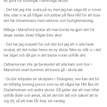
att gö
ra f
ö
r l
ösningar i befintliga skolor.
- Det kan jag inte svara p
å
nu, men jag kan s
ä
ga att vi sover
inte, utan vi
är på fr
å
gan och jobbar p
å
flera h
å
ll f
ör att lö
sa
det hä
r tillsammans med rektorer och fastighetsbolag.
M
å
nga i Mariefred tycker att man borde ha gjort det fö
r
l
ä
nge sedan, innan fr
ågan blev akut.
- Det har jag respekt för och det tror jag att vi alla hade
önskat, att det redan fanns en ny skola. Men nu st
å
r vi i det
hä
r l
ä
get och d
å g
ö
r vi det bä
sta vi kan utifr
å
n det.
Catharina kan inte ge beskedet att alla barn som bor i
Mariefred snart kommer att kunna g
å
i skola d
är.
- Du blir erbjuden en skolplats i Str
ängnäs
, sen kan det bli
en tillf
ällig l
ösning precis som nu att n
å
gra har f
å
tt
å
ka till
Stallarholmen och andra skolor. D
å gä
ller det att man tittar
utifr
å
n
å
lder och annat,
så
att det blir l
ä
tt och s
ä
kert att ta
sig dit,
så
att man f
å
r ihop sin vardag.