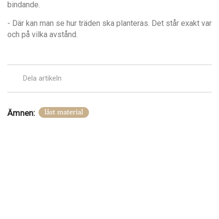
bindande.
- D
ä
r kan man se hur tr
ä
den ska planteras. Det st
å
r exakt var
och p
å
vilka avst
å
nd.
Dela artikeln
Ämnen:
låst material