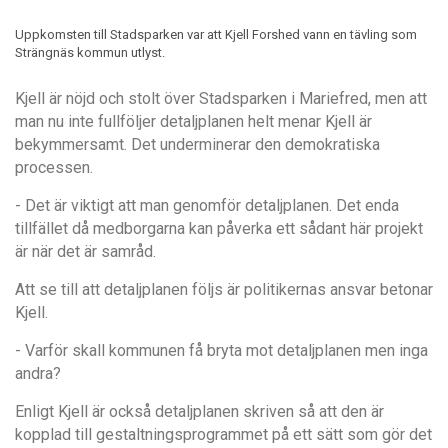
Uppkomsten till Stadsparken var att Kjell Forshed vann en tävling som
Strängnäs kommun utlyst.
Kjell är n
öjd och stolt över Stadsparken i Mariefred, men att
man nu inte fullfö
ljer detaljplanen helt menar Kjell ä
r
bekymmersamt. Det underminerar den demokratiska
processen.
- Det
ä
r viktigt att man genomfö
r detaljplanen. Det enda
tillfället då
medborgarna kan p
å
verka ett s
å
dant h
är projekt
är när det är samr
å
d.
Att se till att detaljplanen följs är politikernas ansvar betonar
Kjell.
- Varför skall kommunen få bryta mot detaljplanen men inga
andra?
Enligt Kjell
ä
r ocks
å detaljplanen skriven så
att den
ä
r
kopplad till gestaltningsprogrammet p
å
ett s
ä
tt som gö
r det