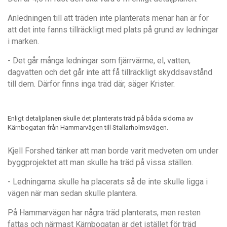
Anledningen till att tr
ä
den inte planterats menar han
ä
r f
ör
att det inte fanns tillr
ä
ckligt med plats p
å grund av ledningar
i marken.
- Det gå
r m
å
nga ledningar som fj
ärrvä
rme, el, vatten,
dagvatten och det g
å
r inte att f
å
tillr
ä
ckligt skyddsavst
å
nd
till dem. D
ä
rf
ör finns inga tr
äd dä
r, s
äger Krister.
Enligt detaljplanen skulle det planterats träd på båda sidorna av
Kärnbogatan från Hammarvägen till Stallarholmsvägen.
Kjell Forshed t
ä
nker att man borde varit medveten om under
byggprojektet att man skulle ha tr
äd på vissa ställen.
- Ledningarna skulle ha placerats s
å
de inte skulle ligga i
v
ä
gen n
ä
r man sedan skulle plantera.
På
Hammarv
ägen har n
å
gra tr
ä
d planterats, men resten
fattas och n
ä
rmast K
ärnbogatan är det istället f
ö
r träd