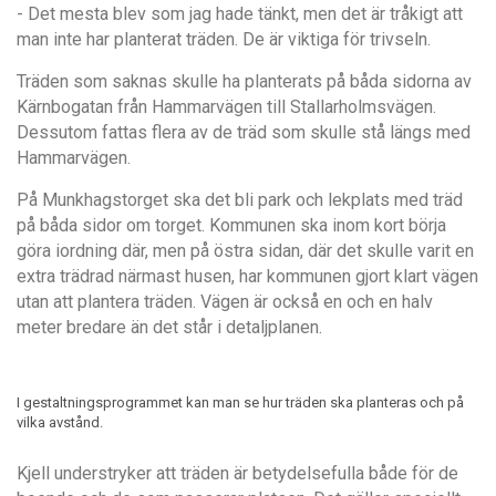
- Det mesta blev som jag hade tänkt, men det är tråkigt att
man inte har planterat träden. De är viktiga för trivseln.
Trä
den som saknas skulle ha planterats p
å b
å
da sidorna av
K
ärnbogatan fr
å
n Hammarv
ä
gen till Stallarholmsv
ä
gen.
Dessutom fattas flera av de tr
ä
d som skulle st
å lä
ngs med
Hammarv
ägen.
På
Munkhagstorget ska det bli park och lekplats med tr
äd
på b
å
da sidor om torget. Kommunen ska inom kort bö
rja
g
ö
ra iordning där
, m
en p
å östra sidan,
dä
r det skulle varit en
extra tr
ädrad närmast husen, har kommunen gjort klart vä
gen
utan att plantera tr
äden. Vä
gen
ä
r ocks
å
en och en halv
meter bredare
ä
n det stå
r i detaljplanen.
I gestaltningsprogrammet kan man se hur träden ska planteras och på
vilka avstånd.
Kjell understryker att tr
äden ä
r betydelsefulla b
å
de f
ör de