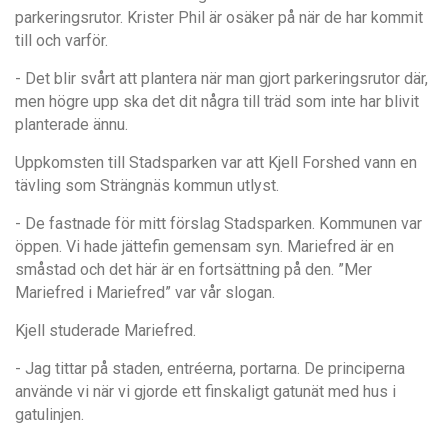
parkeringsrutor. Krister Phil ä
r os
äker på nä
r de har kommit
till och varfö
r.
- Det blir sv
å
rt att plantera n
är man gjort parkeringsrutor dä
r,
men h
ögre upp ska det dit n
å
gra till tr
ä
d som inte har blivit
planterade
ännu.
Uppkomsten till Stadsparken var att Kjell Forshed vann en
t
ävling som Strängnäs kommun utlyst.
- De fastnade f
ör mitt fö
rslag Stadsparken. Kommunen var
öppen. Vi hade j
ä
ttefin gemensam syn. Mariefred
ä
r en
små
stad och det h
är är en fortsä
ttning p
å den. ”
Mer
Mariefred i Mariefred
”
var vå
r slogan.
Kjell studerade Mariefred.
- Jag tittar p
å staden, entr
é
erna, portarna. De principerna
anv
ä
nde vi n
ä
r vi gjorde ett finskaligt gatun
ät med hus i
gatulinjen.