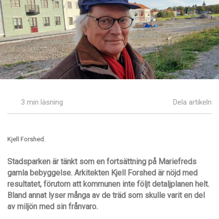
3 min läsning
Dela artikeln
Kjell Forshed.
Stadsparken är tänkt som en fortsä
ttning p
å Mariefreds
gamla bebyggelse. Arkitekten Kjell Forshed är n
öjd med
resultatet,
f
örutom att kommunen inte följt detaljplanen helt.
Bland annat lyser m
å
nga av de tr
ä
d som skulle varit en del
av miljö
n med sin frå
nvaro.