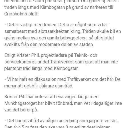
boende och de som passerar platsen. Det g
ä
ller speciellt
tr
ä
den l
ängs med Kärnbogatan på
grund av n
ä
rheten till
Gripsholms slott.
- Det
ä
r viktigt med tr
äden. Detta är n
å
got som vi har
samarbetat med slottsarkitekten kring. Tr
äden skulle bli en
grä
ns mellan nya och gamla bebyggelsen,
så
att slottet
avskilts fr
å
n den modernare delen av staden.
Enligt Krister Phil, projektledare p
å
Teknik- och
servicekontoret,
ä
r det Trafikverket som gjort att man inte
planterat tr
ä
d l
ängs med Kärnbogatan.
- Vi har haft en diskussion med Trafikverket om det h
ä
r. De
menar att det blir s
ä
krare utan tr
äd.
Krister Pihl har noterat att ena v
ä
gen l
ä
ngs med
Munkhagstorget har blivit fö
r bred, men vet i dagslä
get inte
vad det beror p
å
.
- Det har blivit fel av n
å
gon anledning som jag inte vet
än.
Den ä
r 4,5 m fast den ska vara 3 m enligt detaljplanen.