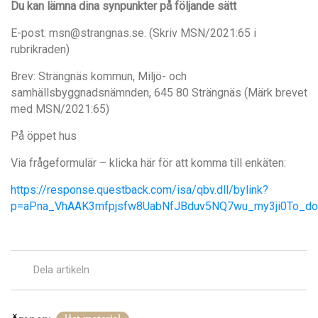
Du kan lämna dina synpunkter på följande sätt
E-post: msn@strangnas.se. (Skriv MSN/2021:65 i
rubrikraden)
Brev: Strängnäs kommun, Miljö- och
samhällsbyggnadsnämnden, 645 80 Strängnäs (Märk brevet
med MSN/2021:65)
På öppet hus
Via frågeformulär – klicka här för att komma till enkäten:
https://response.questback.com/isa/qbv.dll/bylink?
p=aPna_VhAAK3mfpjsfw8UabNfJBduv5NQ7wu_my3ji0To_d
Dela artikeln