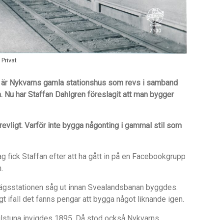
 Privat
är Nykvarns gamla stationshus som revs i samband
Nu har Staffan Dahlgren föreslagit att man bygger
trevligt. Varför inte bygga någonting i gammal stil som
ag fick Staffan efter att ha gått in på en Facebookgrupp
.
nvägsstationen såg ut innan Svealandsbanan byggdes.
igt ifall det fanns pengar att bygga något liknande igen.
ilstuna invigdes 1895. Då stod också Nykvarns