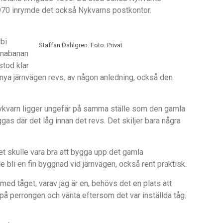
1970 inrymde det också Nykvarns postkontor.
bi
Staffan Dahlgren. Foto: Privat
unabanan
tod klar
ya järnvägen revs, av någon anledning, också den
Nykvarn ligger ungefär på samma ställe som den gamla
as där det låg innan det revs. Det skiljer bara några
det skulle vara bra att bygga upp det gamla
le bli en fin byggnad vid järnvägen, också rent praktisk.
med tåget, varav jag är en, behövs det en plats att
 på perrongen och vänta eftersom det var inställda tåg.