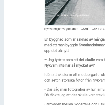
Nykvarns järnvägsstation 1920 till 1929. Foto:
En byggnad som är saknad av många 
med att man byggde Svealandsbanan. 
upp det på nytt.
– Jag tyckte bara att det skulle vara 
Nykvarn inte har så mycket av?
Idén att skicka in ett medborgarförsl
och sett historiska foton från Nykvarn
- Där såg man fotografier av hur jär
Då tänkte jag att det skulle vara trevl
Järnvägen mellan Södertälje och Esk