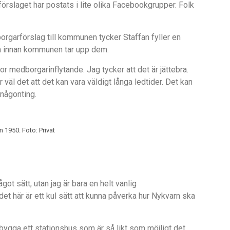
 förslaget har postats i lite olika Facebookgrupper. Folk
orgarförslag till kommunen tycker Staffan fyller en
öja innan kommunen tar upp dem.
kor medborgarinflytande. Jag tycker att det är jättebra.
r väl det att det kan vara väldigt långa ledtider. Det kan
 någonting.
 1950. Foto: Privat
got sätt, utan jag är bara en helt vanlig
et här är ett kul sätt att kunna påverka hur Nykvarn ska
bygga ett stationshus som är så likt som möjligt det