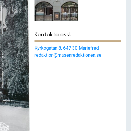
Smashat
strängnäs –
Populärast i stan
Kontakta oss!
Kyrkogatan 8, 647 30 Mariefred
redaktion@masenredaktionen.se