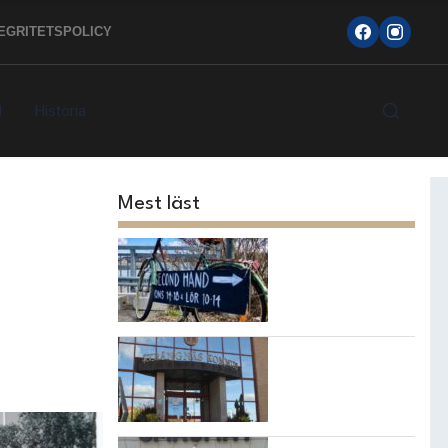
TEGRITETSPOLICY
d
Historia
Mest läst
Topp 10
loppisarna i
Strängnäs
kommun
7 bästa
restaurangerna i
Strängnäs!