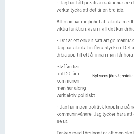
- Jag har fått positiva reaktioner och
verkar tycka att det är en bra idé.
Att man har möjlighet att skicka medb
viktig funktion, även ifall det kan dr
- Det är ett enkelt sätt att ge männis
Jag har skickat in flera stycken. Det ä
dröja upp till ett år innan man får höra
Staffan har
bott 20 år i
Nykvarns järnvägsstation
kommunen
men har aldrig
varit aktiv politiskt.
- Jag har ingen politisk koppling på nå
kommuninvånare. Jag tycker bara att d
se ut.
Tanken med förslaget är att man ska 