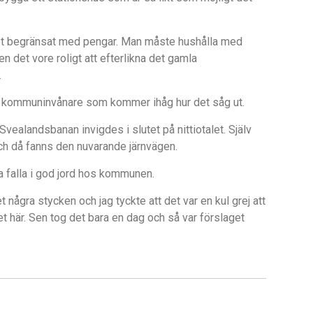
 det begränsat med pengar. Man måste hushålla med
en det vore roligt att efterlikna det gamla
.
del kommuninvånare som kommer ihåg hur det såg ut.
 Svealandsbanan invigdes i slutet på nittiotalet. Själv
 och då fanns den nuvarande järnvägen.
a falla i god jord hos kommunen.
 några stycken och jag tyckte att det var en kul grej att
et här. Sen tog det bara en dag och så var förslaget