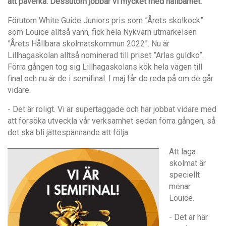
att påverka. Dessutom jobbar vi mycket med hållbarhet.
Förutom White Guide Juniors
pris som ”Årets skolkock”
som Louice alltså vann, fick hela Nykvarn utmärkelsen
”Årets Hållbara skolmatskommun 2022”. Nu är
Lillhagaskolan alltså nominerad till priset ”Arlas guldko”.
Förra gången tog sig Lillhagaskolans kök hela vägen till
final och nu är de i semifinal. I maj får de reda på om de går
vidare.
- Det är roligt. Vi är supertaggade och har jobbat vidare med
att försöka utveckla vår verksamhet sedan förra gången, så
det ska bli jättespännande att följa.
Att laga
skolmat är
speciellt
menar
Louice.
- Det är här