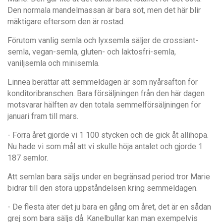
Den normala mandelmassan är bara söt, men det här blir
mäktigare eftersom den är rostad.
Förutom vanlig semla och lyxsemla säljer de crossiant-
semla, vegan-semla, gluten- och laktosfri-semla,
vaniljsemla och minisemla.
Linnea berättar att semmeldagen är som nyårsafton för
konditoribranschen. Bara försäljningen från den här dagen
motsvarar hälften av den totala semmelförsäljningen för
januari fram till mars.
- Förra året gjorde vi 1 100 stycken och de gick åt allihopa.
Nu hade vi som mål att vi skulle höja antalet och gjorde 1
187 semlor.
Att semlan bara säljs under en begränsad period tror Marie
bidrar till den stora uppståndelsen kring semmeldagen.
- De flesta äter det ju bara en gång om året, det är en sådan
grej som bara säljs då. Kanelbullar kan man exempelvis