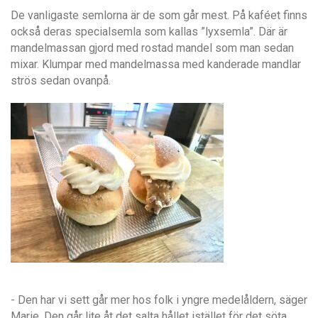
De vanligaste semlorna är de som går mest. På kaféet finns
också deras specialsemla som kallas ”lyxsemla”. Där är
mandelmassan gjord med rostad mandel som man sedan
mixar. Klumpar med mandelmassa med kanderade mandlar
strös sedan ovanpå.
- Den har vi sett går mer hos folk i yngre medelåldern, säger
Marie. Den går lite åt det salta hållet istället för det söta.