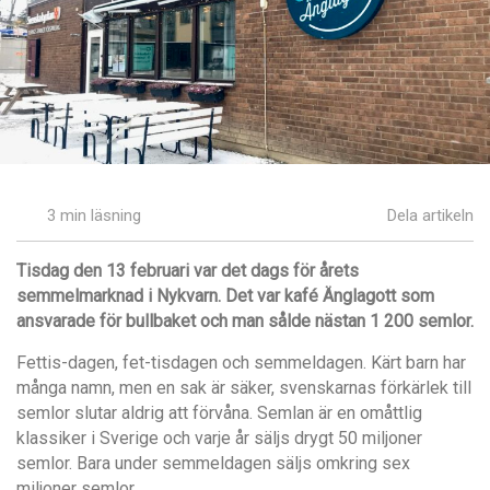
3 min läsning
Dela artikeln
Tisdag den 13 februari var det dags för årets
semmelmarknad i Nykvarn. Det var kafé Änglagott som
ansvarade för bullbaket och man sålde nästan 1 200 semlor.
Fettis-dagen, fet-tisdagen och semmeldagen. Kärt barn har
många namn, men en sak är säker, svenskarnas förkärlek till
semlor slutar aldrig att förvåna. Semlan är en omåttlig
klassiker i Sverige och varje år säljs drygt 50 miljoner
semlor. Bara under semmeldagen säljs omkring sex
miljoner semlor.