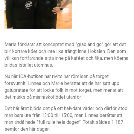
Marie förklarar att konceptet med ”grab and go” gör att det
blir kortare köer och inte lika trångt inne i lokalen. Den som
vill kan fortfarande sitta inne på kaféet och fika, men köerna
bildas istället utomhus.
Nu när ICA-butiken har rivits har rörelsen på torget
försvunnit. Linnea och Marie berättar att de har satt upp
gatupratare för att locka folk in mot torget, men menar att
det märks på människoflödet utanför.
Det här året bjöds det på ett halvdant väder och därför stod
man bara ute från 13:00 till 15:00, men Linnea berättar att
man ändå hade ”full rulle hela dagen”. Totalt såldes 1 187
semlor den här dagen.