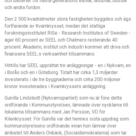
och batterier för nästa generations elbilar, lastbilar, bussar
och andra fordon.
Den 2 500 kvadratmeter stora fastigheten byggdes och ägs
fortfarande av Kvarnkrysset, medan det statliga
forskningsinstitutet RiSe - Research Institutes of Sweden -
äger 60 procent av SEEL och Chalmers resterande 40
procent. Akademi, institut och industri kommer att driva och
finansiera SEEL:s verksamhet tillsammans.
Hittills har SEEL upprättat tre anläggningar - en i Nykvarn, en
i Borås och en i Göteborg. Totalt har cirka 1,3 miljarder
investerats i de tre byggnaderna och cirka 200 miljoner
kronor investerades i Kvarnkryssets anläggning.
Gunilla Lindstedt (Nykvarnspartiet) som nu är före detta
ordförande i Kommunstyrelsen, lämnade över nycklarna till
lokalerna tillsammans med Jan Persson, VD för
Kilenkrysset. För Gunilla var det hennes sista uppdrag som
kommunstyrelsens ordförande innan hon lämnar över
ämbetet till Anders Önbäck, (Socialdemokraterna) som tar