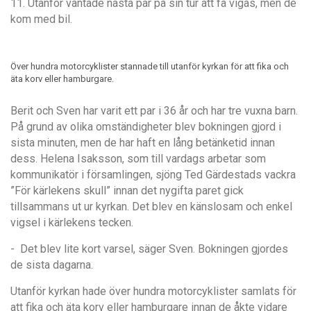
11. Utanför väntade nästa par på sin tur att få vigas, men de
kom med bil.
Över hundra motorcyklister stannade till utanför kyrkan för att fika och
äta korv eller hamburgare.
Berit och Sven har varit ett par i 36 år och har tre vuxna barn.
På grund av olika omständigheter blev bokningen gjord i
sista minuten, men de har haft en lång betänketid innan
dess. Helena Isaksson, som till vardags arbetar som
kommunikatör i församlingen, sjöng Ted Gärdestads vackra
”För kärlekens skull” innan det nygifta paret gick
tillsammans ut ur kyrkan. Det blev en känslosam och enkel
vigsel i kärlekens tecken.
- Det blev lite kort varsel, säger Sven. Bokningen gjordes
de sista dagarna.
Utanför kyrkan hade över hundra motorcyklister samlats för
att fika och äta korv eller hamburgare innan de åkte vidare