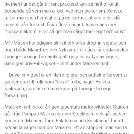
liv, men hur det går till rent praktiskt kan se helt olika ut
beroende på vem man är och vad man tycker om. Kanske
gifter man sig i hemlighet på en exotisk strand eller slår
man till på stort och firar i flera dagar tillsammans med
”tjocka släkten”. Eller så gör man något mer eget och unikt.
MT/Måsen har tidigare skrivit om olika drop-in-vigslar och
dop i både Mariefred och Nykvarn. För några år sedan valde
Turinge-Taxinge församling att göra en ny typ av vigsel,
nämligen drive-in-vigsel – mitt under Mälaren runt.
- Drive-in-vigsel är en lite rolig grej och ordlek eftersom vi
vänder oss till folk som ”drive” förbi, säger Helena
Isaksson, som är kommunikatör på Turinge-Taxinge
församling.
Mälaren runt lockar årligen tusentals motorcyklister. Starten
går från Pampas Marina norr om Stockholm och går sedan
söder om Mälaren, förbi Eskilstuna och Kvicksund, för att
sedan ta vägen norr om Mälaren. Ett av stoppen man kan ta