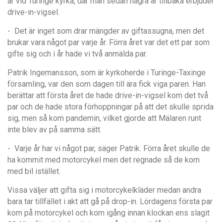
är vid Turinge kyrka, där man sedan några år tillbaka erbjuder
drive-in-vigsel.
- Det är inget som drar mängder av giftassugna, men det
brukar vara något par varje år. Förra året var det ett par som
gifte sig och i år hade vi två anmälda par.
Patrik Ingemansson, som är kyrkoherde i Turinge-Taxinge
församling, var den som dagen till ära fick viga paren. Han
berättar att första året de hade drive-in-vigsel kom det två
par och de hade stora förhoppningar på att det skulle sprida
sig, men så kom pandemin, vilket gjorde att Mälaren runt
inte blev av på samma sätt.
- Varje år har vi något par, säger Patrik. Förra året skulle de
ha kommit med motorcykel men det regnade så de kom
med bil istället.
Vissa väljer att gifta sig i motorcykelkläder medan andra
bara tar tillfället i akt att gå på drop-in. Lördagens första par
kom på motorcykel och kom igång innan klockan ens slagit