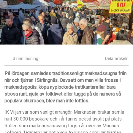
3 min läsning
Dela artikeln
På lördagen samlades traditionsenligt marknadssugna fr
ån
när och fjärran i Strängnäs. Oavsett om man ville frossa i
marknadsgodis, köpa nyplockade trattkantareller, bara
strosa runt, njuta av folklivet eller tugga på
de numera så
populära churrosen, blev man inte lottlö
s.
IK Viljan var som vanligt arrangör. Marknaden brukar samla
runt 30 000 besökare och i år fanns också tivolit på plats.
Rollen som marknadsansvarig togs i år över av Magnus
Löfberg. Tidigare var det Sven Axelsson som var hjärnan