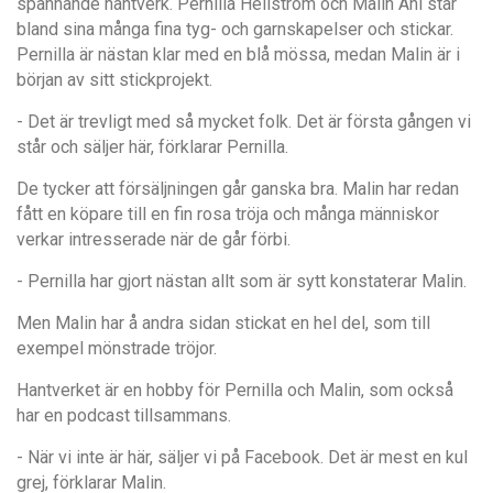
spännande hantverk. Pernilla Hellström och Malin Ahl står
bland sina många fina tyg- och garnskapelser och stickar.
Pernilla är nästan klar med en blå mössa, medan Malin är i
början av sitt stickprojekt.
- Det är trevligt med så mycket folk. Det är första gången vi
står och säljer här, förklarar Pernilla.
De tycker att försäljningen går ganska bra. Malin har redan
fått en köpare till en fin rosa tröja och många människor
verkar intresserade när de går förbi.
- Pernilla har gjort nästan allt som är sytt konstaterar Malin.
Men Malin har å andra sidan stickat en hel del, som till
exempel mönstrade tröjor.
Hantverket är en hobby för Pernilla och Malin, som också
har en podcast tillsammans.
- När vi inte är här, säljer vi på Facebook. Det är mest en kul
grej, förklarar Malin.