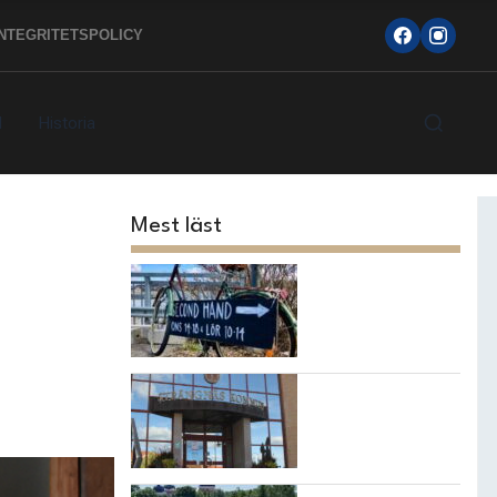
INTEGRITETSPOLICY
d
Historia
Mest läst
Topp 10
loppisarna i
Strängnäs
kommun
7 bästa
restaurangerna i
Strängnäs!