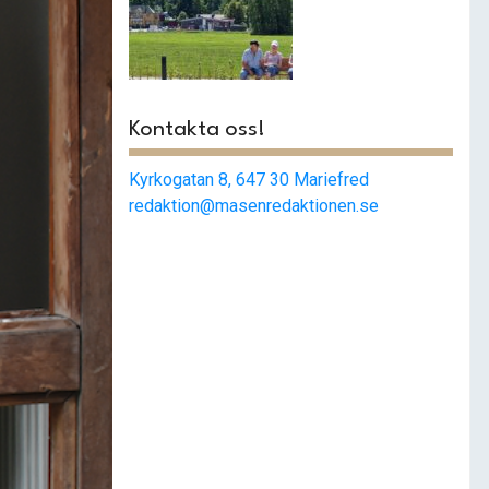
Mariefred har
begåvats med en
ny park
Kontakta oss!
Kyrkogatan 8, 647 30 Mariefred
redaktion@masenredaktionen.se