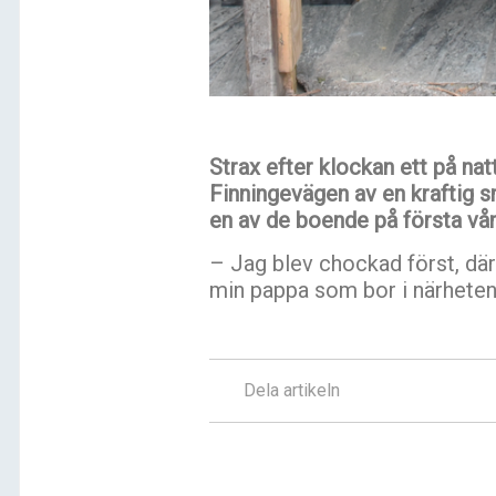
Strax efter klockan ett på na
Finningevägen av en kraftig s
en av de boende på första våni
– Jag blev chockad först, därf
min pappa som bor i närheten
Dela artikeln