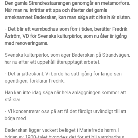
Den gamla Strandrestaurangen genomgår en metamorfors.
När man nu inrättar ett spa och återtar det gamla
smeknamnet Baderskan, kan man säga att cirkeln är sluten.
- Det blir ett varmbadhus som förr i tiden, berättar Fredrik
Åström, VD för Svenska kulturpärlor, som nu åter är igång
med renoveringarna.
Svenska kulturpärlor, som äger Baderskan på Strandvägen,
har nu efter ett uppehåll återupptagit arbetet.
- Det är jätteskönt. Vi borde ha satt igång för länge sen
egentligen, förklarar Fredrik.
Han kan inte idag säga när hela anläggningen kommer att
stå klar.
- Vi koncentrerar oss på att få det färdigt utvändigt till att
börja med.
Baderskan ligger vackert beläget i Mariefreds hamn. I
början av 1900-talet byggdes det för att bli varmbadhus,