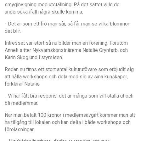
smyginvigning med utst
ä
llning. P
å
det s
ättet ville de
unders
öka ifall n
å
gra skulle komma.
- Det
ä
r som ett fr
ö
man sår, s
å f
å
r man se vilka blommor
det blir.
Intresset var stort så nu bildar man en förening. Förutom
Anneli sitter Nykvarnskonstnärerna Natalie Grynfarb, och
Karin Skoglund i styrelsen.
Redan nu finns ett stort antal kulturutövare som erbjudit sig
att h
å
lla workshops och dela med sig av sina kunskaper,
fö
rklarar Natalie.
- Vi har f
å
tt bra respons, det
är m
å
nga som vill st
ä
lla ut och
bli medlemmar.
När man betalt 100 kronor i medlemsavgift kommer man att
ha tillg
å
ng till lokalen och kan delta i b
å
de workshops och
f
ö
reläsningar.