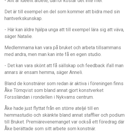
- Allt
ä
r ideellt arbete, d
ä
rf
ö
r kostar det inte mer.
Det
ä
r till exempel en del som kommer att bidra med sin
hantverkskunskap.
- Här kan ä
ldre hj
ä
lpa unga att till exempel l
ä
ra sig att v
äva,
säger Natalie.
Medlemmarna kan vara på bruket och arbeta tillsammans
med andra, men man kan inte få en egen studio.
- Det kan vara skönt att få sällskap och feedback ifall man
annars är ensam hemma, säger Anneli.
Bland de konstn
ä
rer som redan
är aktiva i f
öreningen finns
Åke T
örnqvist som bland annat gjort konstverket
Forssl
ä
ndan i rondellen i Nykvarns centrum.
Å
ke hade just flyttat fr
å
n en st
ö
rre atelj
é
till en
hemmastudio och sk
ä
nkte bland annat stafflier och podium
till Bruket. Premi
ä
revenemanget var ocks
å
ett fö
redrag d
är
Å
ke berä
ttade som sitt arbete som konstn
är.