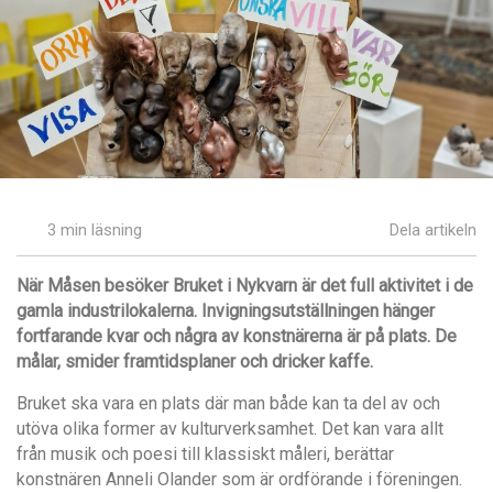
3 min läsning
Dela artikeln
När M
å
sen bes
ö
ker Bruket i Nykvarn ä
r det full aktivitet i de
gamla industrilokalerna. Invigningsutst
ä
llningen h
ä
nger
fortfarande kvar och n
å
gra av konstn
ä
rerna
är på
plats. De
m
å
lar, smider framtidsplaner och dricker kaffe.
Bruket ska vara en plats d
ä
r man b
å
de kan ta del av och
utöva olika former av kulturverksamhet. Det kan vara allt
fr
å
n musik och poesi till klassiskt m
å
leri, berä
ttar
konstn
ären Anneli Olander som är ordf
ö
rande i f
ö
reningen.