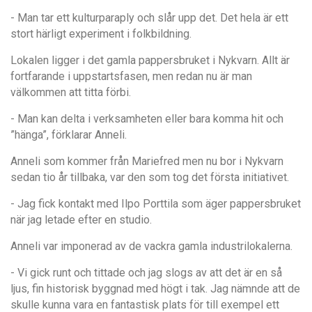
- Man tar ett kulturparaply och sl
å
r upp det. Det hela
ä
r ett
stort h
ä
rligt experiment i folkbildning.
Lokalen ligger i det gamla pappersbruket i Nykvarn. Allt ä
r
fortfarande i uppstartsfasen, men redan nu
ä
r man
v
ä
lkommen att titta fö
rbi.
- Man kan delta i verksamheten eller bara komma hit och
”hänga”, förklarar Anneli.
Anneli som kommer fr
å
n Mariefred men nu bor i Nykvarn
sedan tio
å
r tillbaka, var den som tog det fö
rsta initiativet.
- Jag fick kontakt med Ilpo Porttila som äger pappersbruket
när jag letade efter en studio.
Anneli var imponerad av de vackra gamla industrilokalerna.
- Vi gick runt och tittade och jag slogs av att det
ä
r en s
å
ljus, fin historisk byggnad med högt i tak. Jag n
ä
mnde att de
skulle kunna vara en fantastisk plats för till exempel ett