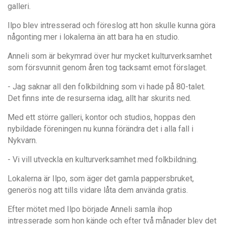
galleri.
Ilpo blev intresserad och föreslog att hon skulle kunna gö
ra
n
å
gonting mer i lokalerna
ä
n att bara ha en studio.
Anneli som är bekymrad
över hur mycket kulturverksamhet
som försvunnit genom
å
ren tog tacksamt emot fö
rslaget.
- Jag saknar all den folkbildning som vi hade p
å
80-talet.
Det finns inte de resurserna idag, allt har skurits ned.
Med ett större galleri, kontor och studios, hoppas den
nybildade föreningen nu kunna förändra det i alla fall i
Nykvarn.
- Vi vill utveckla en kulturverksamhet med folkbildning.
Lokalerna
ä
r Ilpo, som
äger det gamla pappersbruket,
gener
ös nog att tills vidare l
å
ta dem anv
ä
nda gratis.
Efter m
ö
tet med Ilpo b
örjade Anneli samla ihop
intresserade som hon k
ä
nde och efter tv
å m
å
nader blev det