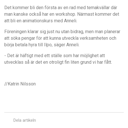
Det kommer bli den f
ö
rsta av en rad med temakvällar dä
r
man kanske ocks
å
har en workshop. N
ä
rmast kommer det
att bli en animationskurs med Anneli.
Föreningen klarar sig just nu utan bidrag, men man planerar
att söka pengar för att kunna utveckla verksamheten och
börja betala hyra till Ilpo, säger Anneli.
- Det
ä
r h
ä
ftigt med ett st
älle som har m
öjlighet att
utvecklas så är det en otroligt fin liten grund vi har f
å
tt.
//Katrin Nilsson
Dela artikeln