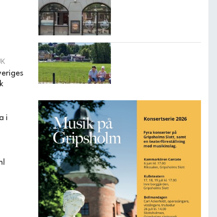
Smashat strängnäs –
Populärast i stan
Mariefred har
UK
begåvats med en ny
park
veriges
k
a i
h!