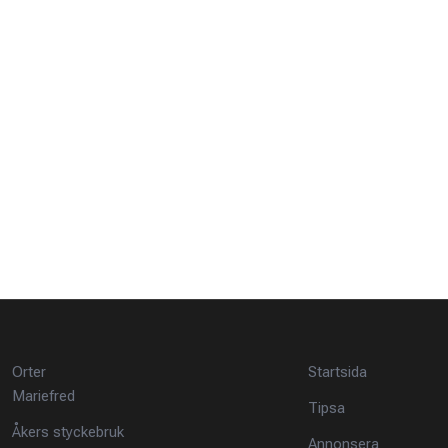
Orter
Startsida
Mariefred
Tipsa
Åkers styckebruk
Annonsera