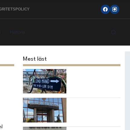
GRITETSPOLICY
d
Historia
Mest läst
Topp 10 loppisarna i
Strängnäs kommun
7 bästa
restaurangerna i
Strängnäs!
n!