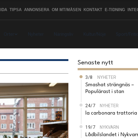
IDA
TIPSA
ANNONSERA
OM MT/MÅSEN
KONTAKT
E-TIDNING
INTE
Orter
Nyheter
Näringsliv
Kultur/Nöje
Sport/Friti
Senaste nytt
3/8
NYHETER
Smashat strängnäs –
Populärast i stan
24/7
NYHETER
la carbonara trattoria
19/7
NYKVARN
Lådbilslandet i Nykvar