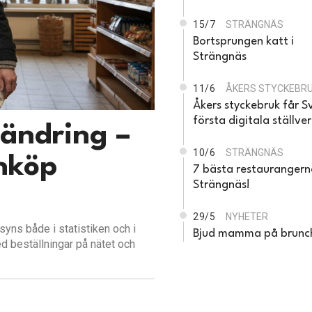
15/7
STRÄNGNÄS
Bortsprungen katt i
Strängnäs
11/6
ÅKERS STYCKEBR
Åkers styckebruk får S
första digitala ställver
rändring –
10/6
STRÄNGNÄS
nköp
7 bästa restaurangern
Strängnäs!
29/5
NYHETER
yns både i statistiken och i
Bjud mamma på brunc
 beställningar på nätet och